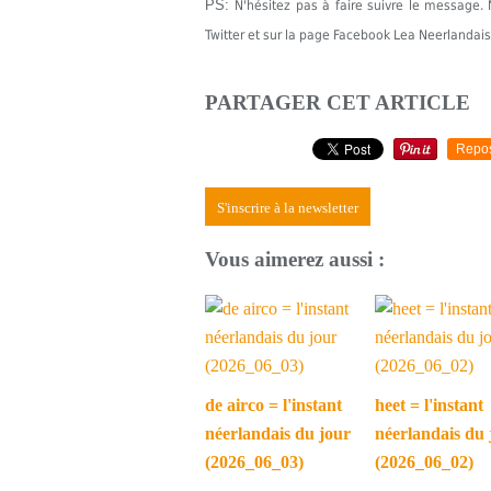
PS:
N'hésitez pas à faire suivre le messag
Twitter et sur la page Facebook Lea Neerlandais
PARTAGER CET ARTICLE
Repo
S'inscrire à la newsletter
Vous aimerez aussi :
de airco = l'instant
heet = l'instant
néerlandais du jour
néerlandais du 
(2026_06_03)
(2026_06_02)