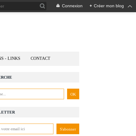
Connexion
+
Créer mon blog
NS - LINKS
CONTACT
ERCHE
LETTER