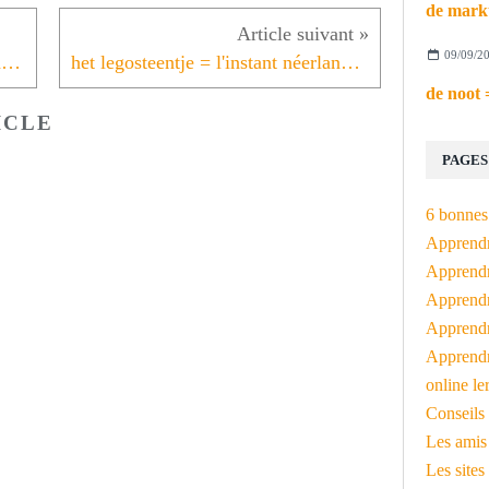
09/09/2
de modeltrein = l'instant néerlandais du jour (2023_12_20)
het legosteentje = l'instant néerlandais du jour (2023_12_22)
ICLE
PAGES
6 bonnes 
Apprendr
Apprendre
Apprendre
Apprendre
Apprendr
online le
Conseils 
Les amis
Les sites