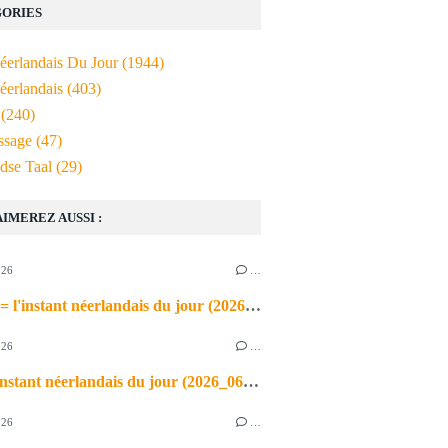
ORIES
Néerlandais Du Jour
(1944)
éerlandais
(403)
(240)
ssage
(47)
dse Taal
(29)
AIMEREZ AUSSI :
026
…
de airco = l'instant néerlandais du jour (2026_06_03)
026
…
heet = l'instant néerlandais du jour (2026_06_02)
026
…