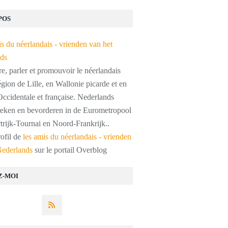
POS
, parler et promouvoir le néerlandais
égion de Lille, en Wallonie picarde et en
ccidentale et française. Nederlands
preken en bevorderen in de Eurometropool
trijk-Tournai en Noord-Frankrijk..
rofil de
les amis du néerlandais - vrienden
Nederlands
sur le portail Overblog
Z-MOI