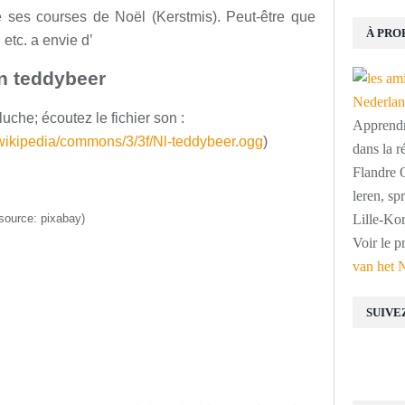
e ses courses de Noël (Kerstmis). Peut-être que
À PRO
 etc. a envie d’
n teddybeer
uche; écoutez le fichier son :
Apprendre
/wikipedia/commons/3/3f/Nl-teddybeer.ogg
)
dans la r
Flandre O
leren, s
source: pixabay)
Lille-Kor
Voir le p
van het 
SUIVE