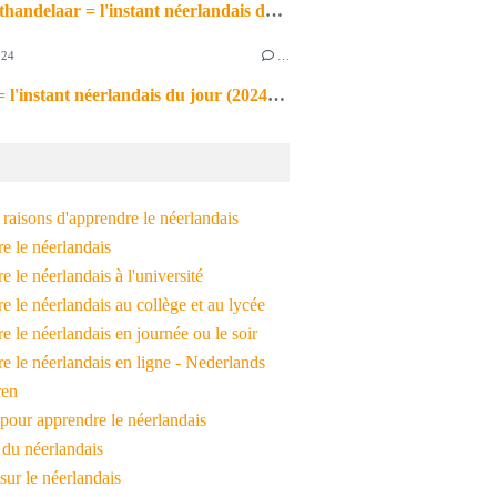
de markthandelaar = l'instant néerlandais du jour (2026_03_11)
024
…
de noot = l'instant néerlandais du jour (2024_09_09)
raisons d'apprendre le néerlandais
e le néerlandais
 le néerlandais à l'université
 le néerlandais au collège et au lycée
 le néerlandais en journée ou le soir
e le néerlandais en ligne - Nederlands
ren
pour apprendre le néerlandais
 du néerlandais
 sur le néerlandais