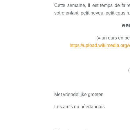
Cette semaine, il est temps de fair
votre enfant, petit neveu, petit cousin,
ee
(= un ours en pel
https://upload.wikimedia.org
(
Met vriendelijke groeten
Les amis du néerlandais