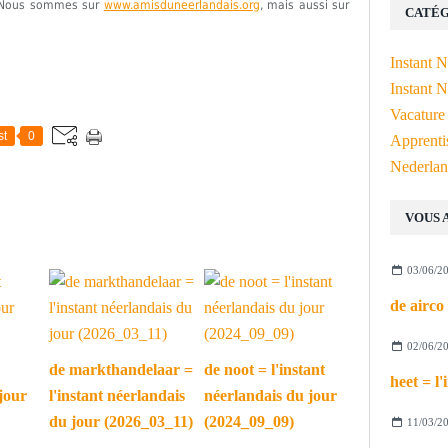
e. Nous sommes sur
www.amisduneerlandais.org
, mais aussi sur
CATÉG
Instant 
Instant N
Vacature
st
0
Apprenti
Nederlan
VOUS 
03/06/2
02/06/2
de markthandelaar =
de noot = l'instant
jour
l'instant néerlandais
néerlandais du jour
du jour (2026_03_11)
(2024_09_09)
11/03/2