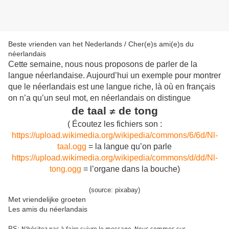
Beste vrienden van het Nederlands / Cher(e)s ami(e)s du
néerlandais
Cette semaine, nous nous proposons de parler de la
langue néerlandaise. Aujourd’hui un exemple pour montrer
que le néerlandais est une langue riche, là où en français
on n’a qu’un seul mot, en néerlandais on distingue
de taal
de tong
≠
( Écoutez les fichiers son :
https://upload.wikimedia.org/wikipedia/commons/6/6d/Nl-
taal.ogg
= la langue qu’on parle
https://upload.wikimedia.org/wikipedia/commons/d/dd/Nl-
tong.ogg
= l’organe dans la bouche)
(source: pixabay)
Met vriendelijke groeten
Les amis du néerlandais
PS: