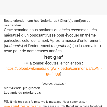
Beste vrienden van het Nederlands / Cher(e)s ami(e)s du
néerlandais
Cette semaine nous profitons du décès récemment très
médiatisé d’un opposant russe pour évoquer un thème
particulier, celui de la mort. Après la messe d’enterrement
(
dodenmis
) et l’enterrement (
begrafenis
) (ou la crémation)
reste pour de nombreuses années :
het graf
(= la tombe; écoutez le fichier son :
https://upload.wikimedia.org/wikipedia/commons/a/a5/Nl-
graf.ogg
)
(source: pixabay)
Met vriendelijke groeten
Les amis du néerlandais
PS:
N'hésitez pas à faire suivre le message. Nous sommes sur
www.amisduneerlandais.org
, mais aussi sur Twitter et sur la page Facebook