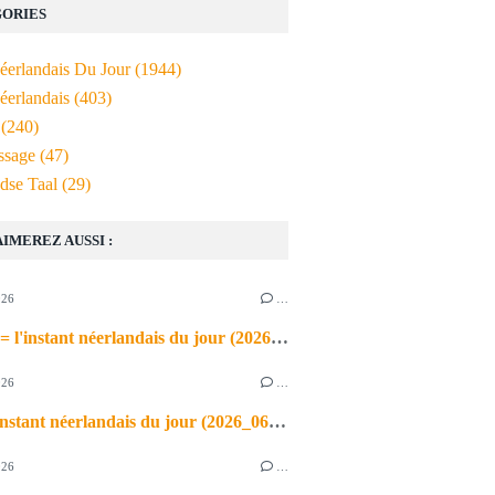
ORIES
Néerlandais Du Jour
(1944)
éerlandais
(403)
(240)
ssage
(47)
dse Taal
(29)
AIMEREZ AUSSI :
026
…
de airco = l'instant néerlandais du jour (2026_06_03)
026
…
heet = l'instant néerlandais du jour (2026_06_02)
026
…