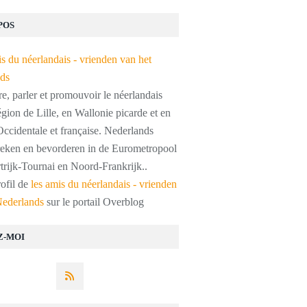
POS
, parler et promouvoir le néerlandais
égion de Lille, en Wallonie picarde et en
ccidentale et française. Nederlands
preken en bevorderen in de Eurometropool
trijk-Tournai en Noord-Frankrijk..
rofil de
les amis du néerlandais - vrienden
Nederlands
sur le portail Overblog
Z-MOI