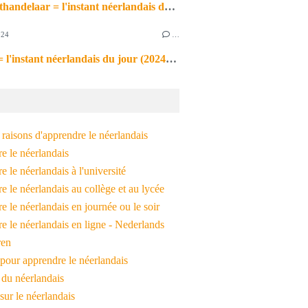
de markthandelaar = l'instant néerlandais du jour (2026_03_11)
024
…
de noot = l'instant néerlandais du jour (2024_09_09)
raisons d'apprendre le néerlandais
e le néerlandais
 le néerlandais à l'université
 le néerlandais au collège et au lycée
 le néerlandais en journée ou le soir
e le néerlandais en ligne - Nederlands
ren
pour apprendre le néerlandais
 du néerlandais
 sur le néerlandais