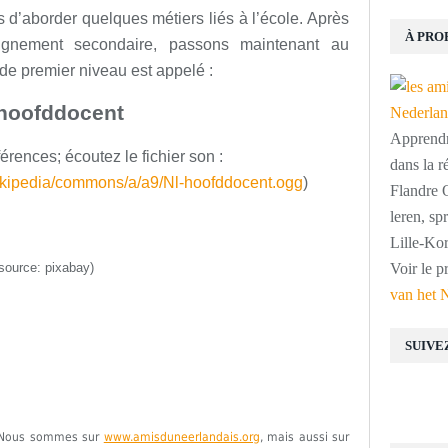
d’aborder quelques métiers liés à l’école. Après
À PRO
eignement secondaire, passons maintenant au
de premier niveau est appelé :
hoofddocent
Apprendre
férences; écoutez le fichier son :
dans la r
wikipedia/commons/a/a9/Nl-hoofddocent.ogg
)
Flandre O
leren, s
Lille-Kor
source: pixabay)
Voir le p
van het 
SUIVE
e. Nous sommes sur
www.amisduneerlandais.org
, mais aussi sur