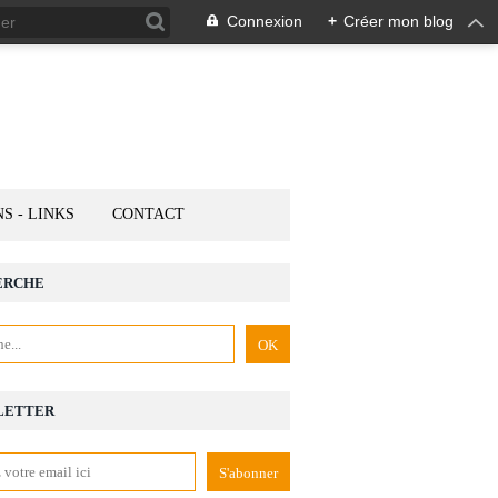
Connexion
+
Créer mon blog
NS - LINKS
CONTACT
ERCHE
LETTER