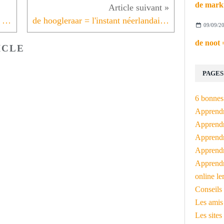
de leraar = l'instant néerlandais du jour (2024_04_10)
de hoogleraar = l'instant néerlandais du jour (2024_04_12)
09/09/2
ICLE
PAGES
6 bonnes 
Apprendr
Apprendre
Apprendre
Apprendre
Apprendr
online le
Conseils 
Les amis
Les sites