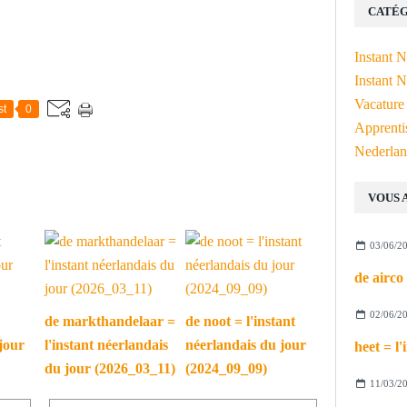
CATÉG
Instant 
Instant N
Vacature
st
0
Apprenti
Nederlan
VOUS 
03/06/2
02/06/2
de markthandelaar =
de noot = l'instant
jour
l'instant néerlandais
néerlandais du jour
du jour (2026_03_11)
(2024_09_09)
11/03/2