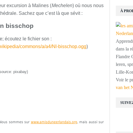
ur excursion à Malines (
Mechelen
) où nous nous
À PRO
édrale. Sachez que c’est là que sévit :
n bisschop
; écoutez le fichier son :
Apprendre
g/wikipedia/commons/a/a4/Nl-bisschop.ogg
)
dans la r
Flandre O
leren, s
source: pixabay)
Lille-Kor
Voir le p
van het 
SUIVE
e. Nous sommes sur
www.amisduneerlandais.org
, mais aussi sur