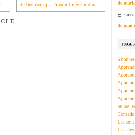
de kathedraal = l'instant néerlandais du jour (2024_04_30)
de brouwerij = l'instant néerlandais du jour (2024_05_02)
09/09/2
ICLE
PAGES
6 bonnes 
Apprendr
Apprendre
Apprendre
Apprendre
Apprendr
online le
Conseils 
Les amis
Les sites