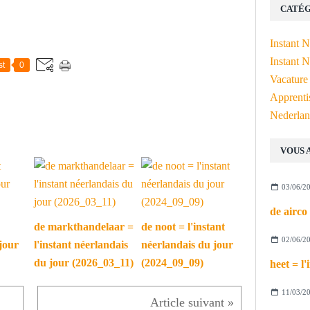
CATÉG
Instant 
Instant N
st
0
Vacature
Apprenti
Nederlan
VOUS 
03/06/2
de markthandelaar =
de noot = l'instant
02/06/2
jour
l'instant néerlandais
néerlandais du jour
du jour (2026_03_11)
(2024_09_09)
11/03/2