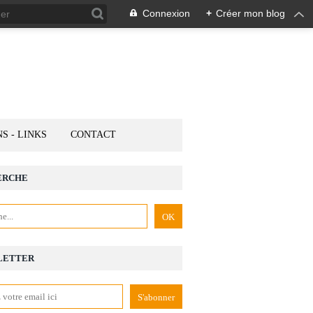
Connexion
+
Créer mon blog
NS - LINKS
CONTACT
ERCHE
LETTER