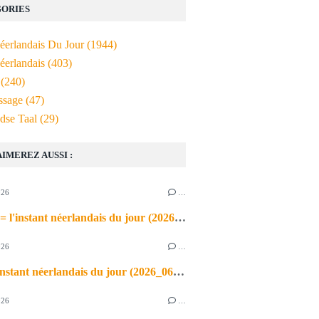
ORIES
Néerlandais Du Jour
(1944)
éerlandais
(403)
(240)
ssage
(47)
dse Taal
(29)
AIMEREZ AUSSI :
026
…
de airco = l'instant néerlandais du jour (2026_06_03)
026
…
heet = l'instant néerlandais du jour (2026_06_02)
026
…