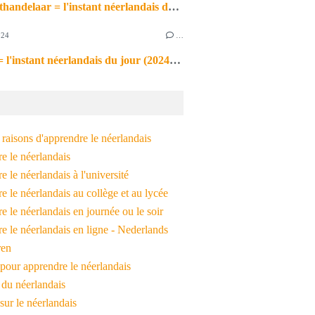
de markthandelaar = l'instant néerlandais du jour (2026_03_11)
024
…
de noot = l'instant néerlandais du jour (2024_09_09)
raisons d'apprendre le néerlandais
e le néerlandais
 le néerlandais à l'université
 le néerlandais au collège et au lycée
 le néerlandais en journée ou le soir
e le néerlandais en ligne - Nederlands
ren
pour apprendre le néerlandais
 du néerlandais
 sur le néerlandais