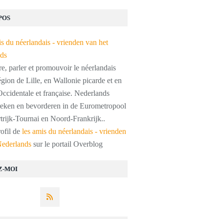
POS
, parler et promouvoir le néerlandais
égion de Lille, en Wallonie picarde et en
ccidentale et française. Nederlands
preken en bevorderen in de Eurometropool
trijk-Tournai en Noord-Frankrijk..
rofil de
les amis du néerlandais - vrienden
Nederlands
sur le portail Overblog
Z-MOI