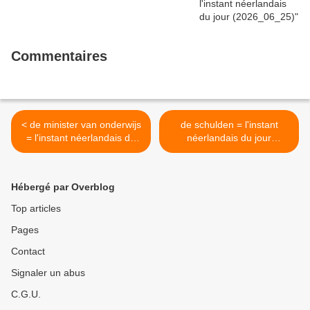
Commentaires
< de minister van onderwijs
de schulden = l'instant
= l'instant néerlandais du
néerlandais du jour
jour (2024_09_19)
(2024_09_23) >
Hébergé par Overblog
Top articles
Pages
Contact
Signaler un abus
C.G.U.