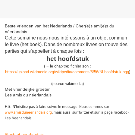
Beste vrienden van het Nederlands / Cher(e)s ami(e)s du
néerlandais
Cette semaine nous nous intéressons à un objet commun :
le livre (het boek). Dans de nombreux livres on trouve des
parties qui s’appellent à chaque fois :
het hoofdstuk
(
=
l
e chapitre
;
fichier son :
https://upload.wikimedia.org/wikipedia/commons/5/56/Nl-hoofdstuk.ogg
)
(source wikimedia)
Met vriendelijke groeten
Les amis du néerlandais
PS:
N'hésitez pas à faire suivre le message. Nous sommes sur
www.amisduneerlandais.org
, mais aussi sur Twitter et sur la page Facebook
Lea Neerlandais
#Instant néerlandais