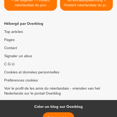
< de uitgever = l'instant
de klimaatopwarming =
néerlandais du jour
l'instant néerlandais du jour
(2024_10_17)
(2024_10_21) >
Hébergé par Overblog
Top articles
Pages
Contact
Signaler un abus
C.G.U.
Cookies et données personnelles
Préférences cookies
Voir le profil de les amis du néerlandais - vrienden van het
Nederlands sur le portail Overblog
Créer un blog sur Overblog