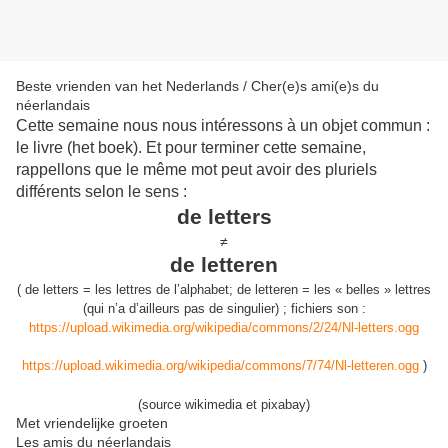
Beste vrienden van het Nederlands / Cher(e)s ami(e)s du
néerlandais
Cette semaine nous nous intéressons à un objet commun :
le livre (het boek). Et pour terminer cette semaine,
rappellons que le même mot peut avoir des pluriels
différents selon le sens :
de letters
≠
de letteren
(
de letters
=
les lettres de l’alphabet; de letteren = les « belles » lettres
(qui n’a d’ailleurs pas de singulier)
;
fichier
s
son
:
https://upload.wikimedia.org/wikipedia/commons/2/24/Nl-letters.ogg
https://upload.wikimedia.org/wikipedia/commons/7/74/Nl-letteren.ogg
)
(source wikimedia et pixabay)
Met vriendelijke groeten
Les amis du néerlandais