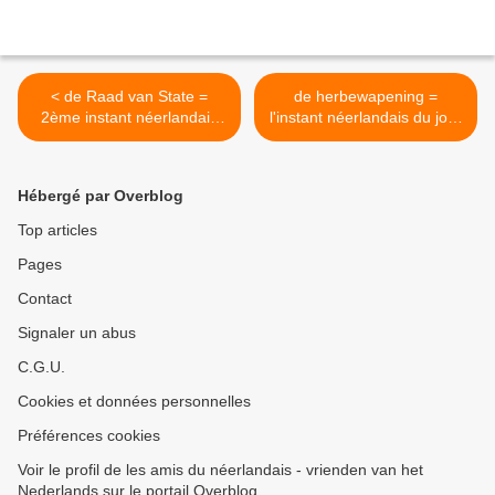
< de Raad van State =
de herbewapening =
2ème instant néerlandais
l'instant néerlandais du jour
du jour (2025_03_18)
(2025_03_19) >
Hébergé par Overblog
Top articles
Pages
Contact
Signaler un abus
C.G.U.
Cookies et données personnelles
Préférences cookies
Voir le profil de les amis du néerlandais - vrienden van het
Nederlands sur le portail Overblog