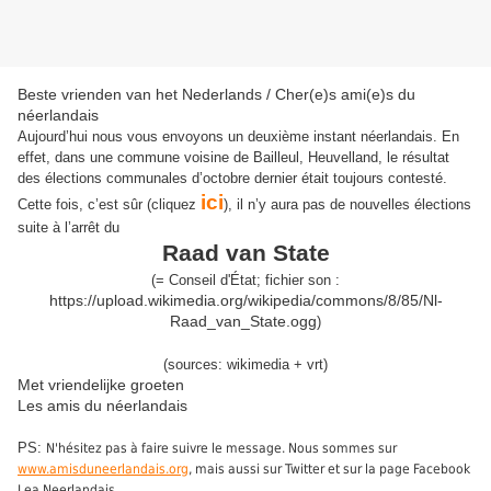
Beste vrienden van het Nederlands / Cher(e)s ami(e)s du
néerlandais
Aujourd’hui nous vous envoyons un deuxième instant néerlandais. En
effet, dans une commune voisine de Bailleul, Heuvelland, le résultat
des élections communales d’octobre dernier était toujours contesté.
ici
Cette fois, c’est sûr (cliquez
), il n’y aura pas de nouvelles élections
suite à l’arrêt du
Raad van State
(
=
Conseil d'État
;
fichier son :
https://upload.wikimedia.org/wikipedia/commons/8/85/Nl-
Raad_van_State.ogg
)
(sources: wikimedia + vrt)
Met vriendelijke groeten
Les amis du néerlandais
PS:
N'hésitez pas à faire suivre le message. Nous sommes sur
www.amisduneerlandais.org
, mais aussi sur Twitter et sur la page Facebook
Lea Neerlandais