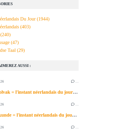
ORIES
Néerlandais Du Jour
(1944)
éerlandais
(403)
(240)
ssage
(47)
dse Taal
(29)
AIMEREZ AUSSI :
026
…
het schoolvak = l'instant néerlandais du jour (2026_06_30)
026
…
de scheikunde = l'instant néerlandais du jour (2026_06_29)
026
…