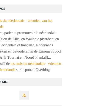
POS
, parler et promouvoir le néerlandais
égion de Lille, en Wallonie picarde et en
ccidentale et française. Nederlands
preken en bevorderen in de Eurometropool
trijk-Tournai en Noord-Frankrijk..
rofil de
les amis du néerlandais - vrienden
Nederlands
sur le portail Overblog
Z-MOI