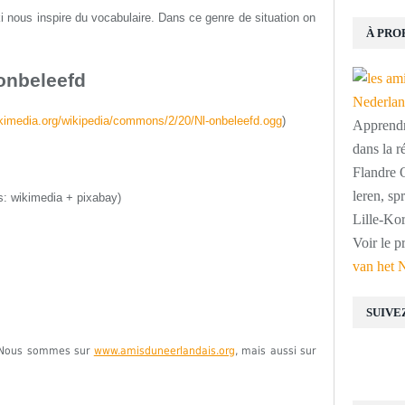
i nous inspire du vocabulaire. Dans ce genre de situation on
À PRO
onbeleefd
ikimedia.org/wikipedia/commons/2/20/Nl-onbeleefd.ogg
)
Apprendre
dans la r
Flandre O
leren, s
s: wikimedia + pixabay)
Lille-Kor
Voir le p
van het 
SUIVE
e. Nous sommes sur
www.amisduneerlandais.org
, mais aussi sur