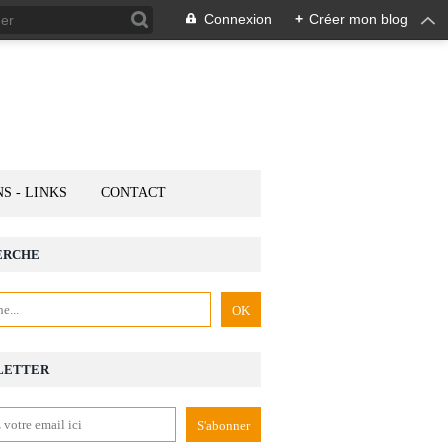
Connexion
+
Créer mon blog
NS - LINKS
CONTACT
ERCHE
LETTER