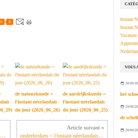
CATÉG
Instant 
st
0
Instant N
Vacature
Apprenti
Nederlan
VOUS 
30/06/2
=
de natuurkunde =
de aardrijkskunde =
ndais
l'instant néerlandais
l'instant néerlandais
29/06/2
06_29)
du jour (2026_06_26)
du jour (2026_06_25)
26/06/2
de dreiging = l'instant néerlandais du jour (2025_01_12)
onderbroken = l'instant néerlandais du jour (2025_03_14)