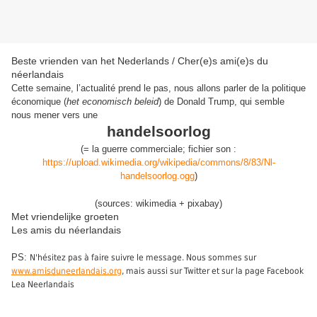
Beste vrienden van het Nederlands / Cher(e)s ami(e)s du
néerlandais
Cette semaine, l’actualité prend le pas, nous allons parler de la politique
économique (
het economisch beleid
) de Donald Trump, qui semble
nous mener vers une
handelsoorlog
(
=
la
guerre commerciale
;
fichier son :
https://upload.wikimedia.org/wikipedia/commons/8/83/Nl-
handelsoorlog.ogg
)
(sources: wikimedia + pixabay)
Met vriendelijke groeten
Les amis du néerlandais
PS:
N'hésitez pas à faire suivre le message. Nous sommes sur
www.amisduneerlandais.org
, mais aussi sur Twitter et sur la page Facebook
Lea Neerlandais