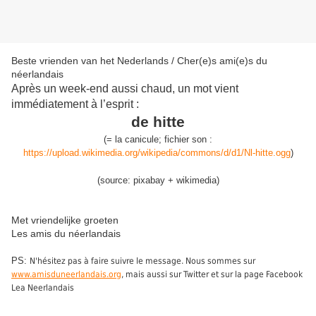
Beste vrienden van het Nederlands / Cher(e)s ami(e)s du
néerlandais
Après un week-end aussi chaud, un mot vient
immédiatement à l’esprit :
de hitte
(
=
l
a canicule
;
fichier son :
https://upload.wikimedia.org/wikipedia/commons/d/d1/Nl-hitte.ogg
)
(source: pixabay + wikimedia)
Met vriendelijke groeten
Les amis du néerlandais
PS:
N'hésitez pas à faire suivre le message. Nous sommes sur
www.amisduneerlandais.org
, mais aussi sur Twitter et sur la page Facebook
Lea Neerlandais