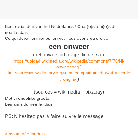
Beste vrienden van het Nederlands / Cher(e)s ami(e)s du
néerlandais
Ce qui devait arriver est arrivé, nous avons eu droit à
een onweer
(
het onweer
=
l’orage
; fichier son:
https://upload.wikimedia.org/wikipedia/commons/7/70/Nl-
onweer.ogg?
utm_source=nl.wiktionary.org&utm_campaign=index&utm_conten
)
t=original
(sources = wikimedia + pixabay)
Met vriendelijke groeten
Les amis du néerlandais
N'hésitez pas à faire suivre le message.
PS:
#Instant néerlandais