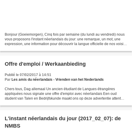
Bonjour (Goeiemorgen), Cinq fois par semaine (du lundi au vendredi) nous
vous proposons l'instant néerlandais du jour: une remarque, un mot, une
expression, une information pour découvrir la langue officielle de nos voisins
immédiats (à quelques km de...
Offre d'emploi / Werkaanbieding
Publié le 07/02/2017 à 14:51
Par
Les amis du néerlandais - Vrienden van het Nederlands
Chers tous, Dag allemaal Un ancien étudiant de Langues étrangères
appliquées nous signale une offre d'emploi avec néerlandais Een oud
student van Talen en Bedrijfskunde maakt ons op deze advertentie attent
(Nederlands vereist): https://www.l4m.fr/emploi/offre/59650-villeneuve-ascq-
charge-clientele-h-f-bilingue-fr-neerlandais-cdi-238807?
apptoken=3983aeedfa9e8df8a8e77cac577bdb6536db85376fecacab8b0f2e
be7cc02070...
L'instant néerlandais du jour (2017_02_07): de
NMBS