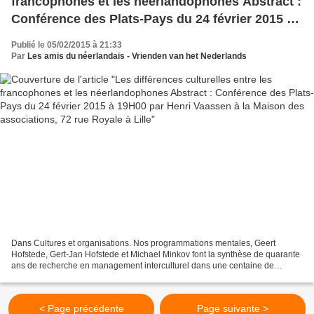
francophones et les néerlandophones Abstract :
Conférence des Plats-Pays du 24 février 2015 à
19H00 par Henri Vaassen à la Maison des
Publié le 05/02/2015 à 21:33
associations, 72 rue Royale à Lille
Par
Les amis du néerlandais - Vrienden van het Nederlands
Dans Cultures et organisations. Nos programmations mentales, Geert
Hofstede, Gert-Jan Hofstede et Michael Minkov font la synthèse de quarante
ans de recherche en management interculturel dans une centaine de
nations et de pays. Cet ouvrage de 2010, édité...
< Page précédente
Page suivante >