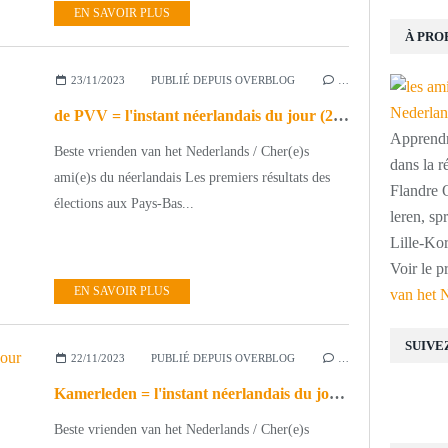
EN SAVOIR PLUS
À PRO
23/11/2023
PUBLIÉ DEPUIS OVERBLOG
…
de PVV = l'instant néerlandais du jour (2023_11_23)
Apprendre
Beste vrienden van het Nederlands / Cher(e)s
dans la r
ami(e)s du néerlandais Les premiers résultats des
Flandre O
élections aux Pays-Bas...
leren, s
Lille-Kor
Voir le p
EN SAVOIR PLUS
van het 
SUIVE
22/11/2023
PUBLIÉ DEPUIS OVERBLOG
…
Kamerleden = l'instant néerlandais du jour (2023_11_22)
Beste vrienden van het Nederlands / Cher(e)s