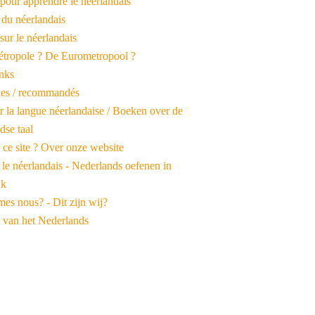
pour apprendre le néerlandais
 du néerlandais
 sur le néerlandais
tropole ? De Eurometropool ?
inks
iles / recommandés
r la langue néerlandaise / Boeken over de
dse taal
 ce site ? Over onze website
 le néerlandais - Nederlands oefenen in
jk
es nous? - Dit zijn wij?
 van het Nederlands