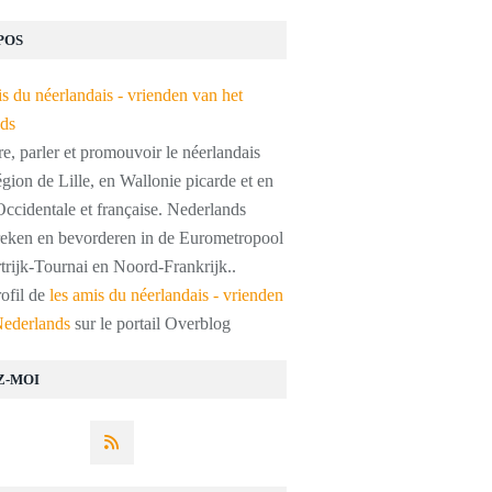
POS
, parler et promouvoir le néerlandais
égion de Lille, en Wallonie picarde et en
ccidentale et française. Nederlands
preken en bevorderen in de Eurometropool
trijk-Tournai en Noord-Frankrijk..
rofil de
les amis du néerlandais - vrienden
Nederlands
sur le portail Overblog
Z-MOI