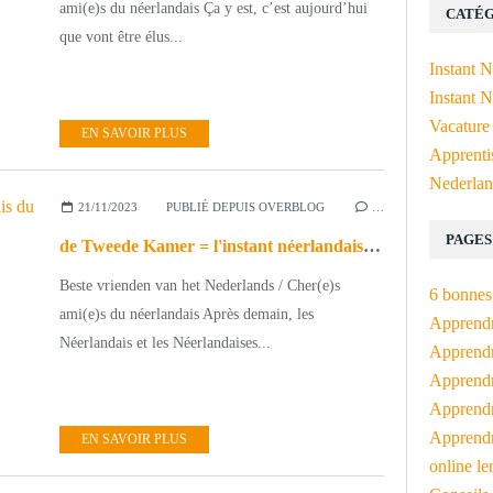
ami(e)s du néerlandais Ça y est, c’est aujourd’hui
CATÉG
que vont être élus...
Instant 
Instant N
Vacature
EN SAVOIR PLUS
Apprenti
Nederlan
21/11/2023
PUBLIÉ DEPUIS OVERBLOG
…
PAGES
de Tweede Kamer = l'instant néerlandais du jour (2023_11_21)
Beste vrienden van het Nederlands / Cher(e)s
6 bonnes 
ami(e)s du néerlandais Après demain, les
Apprendr
Néerlandais et les Néerlandaises...
Apprendre
Apprendre
Apprendre
Apprendr
EN SAVOIR PLUS
online le