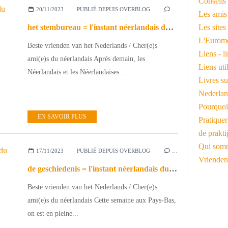
Conseils 
20/11/2023
PUBLIÉ DEPUIS OVERBLOG
…
Les amis
het stembureau = l'instant néerlandais du jour (2023_11_20)
Les sites
L'Euromé
Beste vrienden van het Nederlands / Cher(e)s
Liens - l
ami(e)s du néerlandais Après demain, les
Liens ut
Néerlandais et les Néerlandaises...
Livres su
Nederlan
Pourquoi
EN SAVOIR PLUS
Pratiquer
de prakti
Qui somm
17/11/2023
PUBLIÉ DEPUIS OVERBLOG
…
Vrienden
de geschiedenis = l'instant néerlandais du jour (2023_11_17)
Beste vrienden van het Nederlands / Cher(e)s
ami(e)s du néerlandais Cette semaine aux Pays-Bas,
on est en pleine...