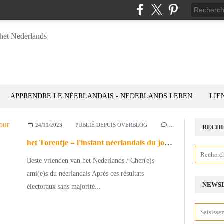
APPRENDRE LE NÉERLANDAIS - NEDERLANDS LEREN
LIE
24/11/2023
PUBLIÉ DEPUIS OVERBLOG
…
RECH
het Torentje = l'instant néerlandais du jour (2023_11_24)
Beste vrienden van het Nederlands / Cher(e)s
ami(e)s du néerlandais Après ces résultats
NEWS
électoraux sans majorité...