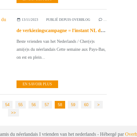
13/11/2023
PUBLIÉ DEPUIS OVERBLOG
…
de verkiezingscampagne = l'instant NL du jour (2023_11_13)
Beste vrienden van het Nederlands / Cher(e)s
ami(e)s du néerlandais Cette semaine aux Pays-Bas,
on est en plein...
EN SAVOIR PLUS
70
80
90
100
200
54
55
56
57
58
59
60
>
>>
 amis du néerlandais I vrienden van het nederlands - Hébergé par
Overb