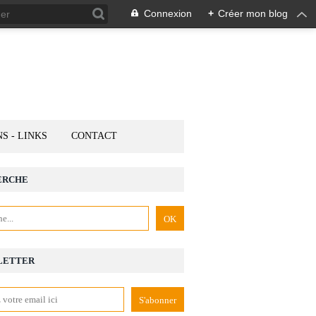
Connexion
+
Créer mon blog
NS - LINKS
CONTACT
ERCHE
LETTER