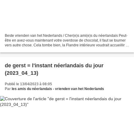
Beste vrienden van het Nederlands / Cher(e)s ami(e)s du néerlandais Peut-
être en avez-vous maintenant votre overdose de chocolat, il faut se tourner
vers autre chose. Cela tombe bien, la Flandre intérieure voudrait accueillir la
Cité de la bière (https://www.coeurdeflandre.fr/),...
de gerst = l'instant néerlandais du jour
(2023_04_13)
Publié le 13/04/2023 à 08:05
Par
les amis du néerlandais - vrienden van het Nederlands