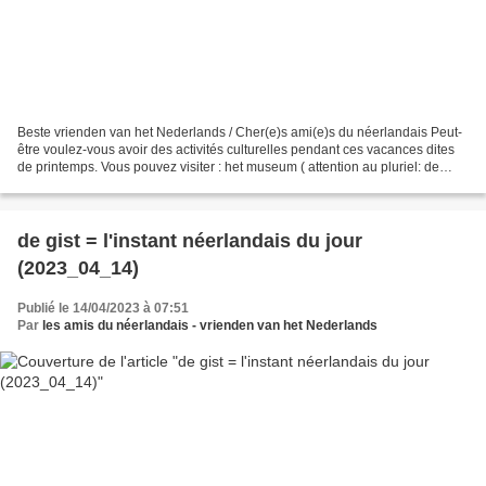
Beste vrienden van het Nederlands / Cher(e)s ami(e)s du néerlandais Peut-
être voulez-vous avoir des activités culturelles pendant ces vacances dites
de printemps. Vous pouvez visiter : het museum ( attention au pluriel: de
musea ; prononciation :
https://upload.wikimedia.org/wikipedia/commons/5/50/Nl-museum.ogg...
de gist = l'instant néerlandais du jour
(2023_04_14)
Publié le 14/04/2023 à 07:51
Par
les amis du néerlandais - vrienden van het Nederlands