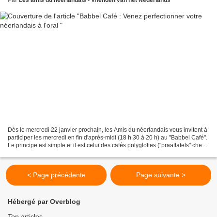
Par
Les amis du néerlandais - Vrienden van het Nederlands
Dès le mercredi 22 janvier prochain, les Amis du néerlandais vous invitent à
participer les mercredi en fin d'après-midi (18 h 30 à 20 h) au "Babbel Café".
Le principe est simple et il est celui des cafés polyglottes ("praattafels" chez
nos voisins flamands)...
< Page précédente
Page suivante >
Hébergé par Overblog
Top articles