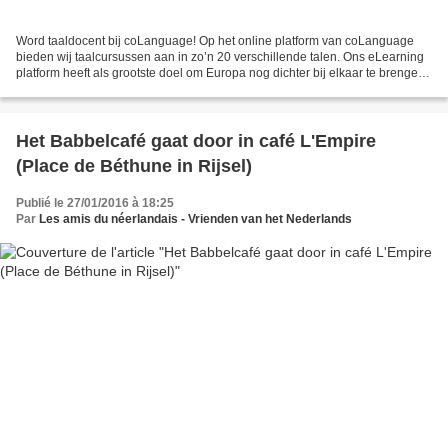
Word taaldocent bij coLanguage! Op het online platform van coLanguage
bieden wij taalcursussen aan in zo’n 20 verschillende talen. Ons eLearning
platform heeft als grootste doel om Europa nog dichter bij elkaar te brengen.
Wat de reden ook is, een nieuwe...
Het Babbelcafé gaat door in café L'Empire
(Place de Béthune in Rijsel)
Publié le 27/01/2016 à 18:25
Par
Les amis du néerlandais - Vrienden van het Nederlands