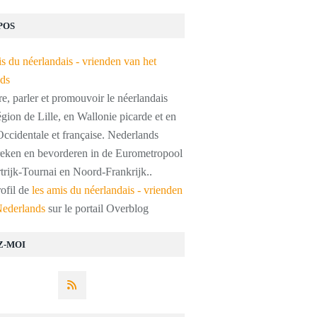
POS
, parler et promouvoir le néerlandais
égion de Lille, en Wallonie picarde et en
ccidentale et française. Nederlands
preken en bevorderen in de Eurometropool
trijk-Tournai en Noord-Frankrijk..
rofil de
les amis du néerlandais - vrienden
Nederlands
sur le portail Overblog
Z-MOI