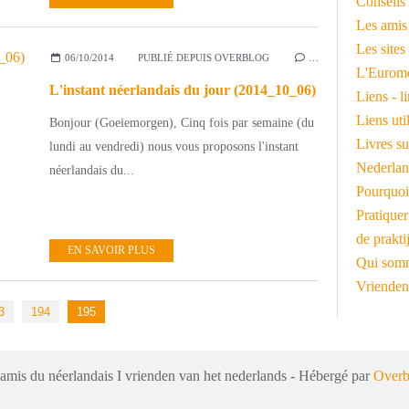
Conseils 
Les amis
Les sites
06/10/2014
PUBLIÉ DEPUIS OVERBLOG
…
L'Euromé
L'instant néerlandais du jour (2014_10_06)
Liens - l
Liens ut
Bonjour (Goeiemorgen), Cinq fois par semaine (du
Livres su
lundi au vendredi) nous vous proposons l'instant
Nederlan
néerlandais du...
Pourquoi
Pratiquer
de prakti
EN SAVOIR PLUS
Qui somm
Vrienden
3
194
195
 amis du néerlandais I vrienden van het nederlands - Hébergé par
Overb