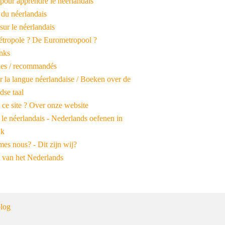
pour apprendre le néerlandais
 du néerlandais
 sur le néerlandais
tropole ? De Eurometropool ?
inks
iles / recommandés
r la langue néerlandaise / Boeken over de
dse taal
 ce site ? Over onze website
 le néerlandais - Nederlands oefenen in
jk
es nous? - Dit zijn wij?
 van het Nederlands
log