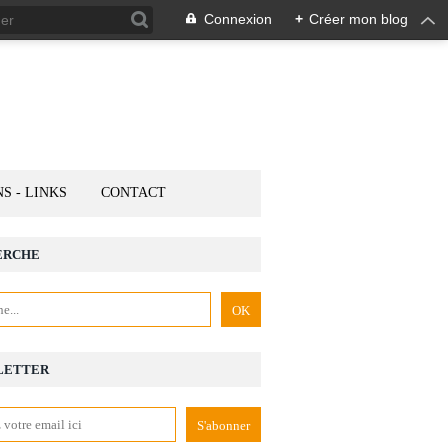
Connexion
+
Créer mon blog
NS - LINKS
CONTACT
ERCHE
LETTER