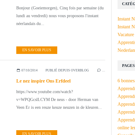
CATÉG
Bonjour (Goeiemorgen), Cinq fois par semaine (du
lundi au vendredi) nous vous proposons l'instant
Instant 
néerlandais du...
Instant N
Vacature
Apprenti
Nederlan
EN SAVOIR PLUS
PAGES
07/10/2014
PUBLIÉ DEPUIS OVERBLOG
…
6 bonnes 
Le nez inspire Ons Erfdeel
Apprendr
https://www.youtube.com/watch?
Apprendre
v=WPQGcslLCYM De neus - door Herman van
Apprendre
Veen Er is een reuze keuze neuzen in de kleuren...
Apprendre
Apprendr
online le
EN SAVOIR PLUS