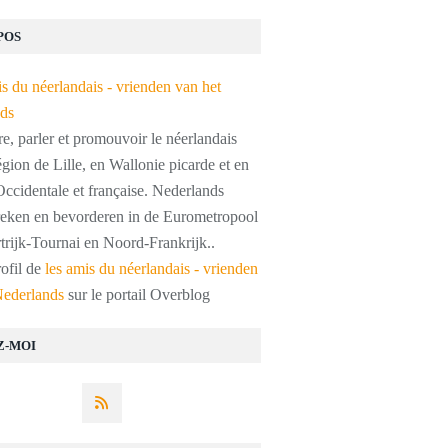
POS
, parler et promouvoir le néerlandais
égion de Lille, en Wallonie picarde et en
ccidentale et française. Nederlands
preken en bevorderen in de Eurometropool
trijk-Tournai en Noord-Frankrijk..
rofil de
les amis du néerlandais - vrienden
Nederlands
sur le portail Overblog
Z-MOI