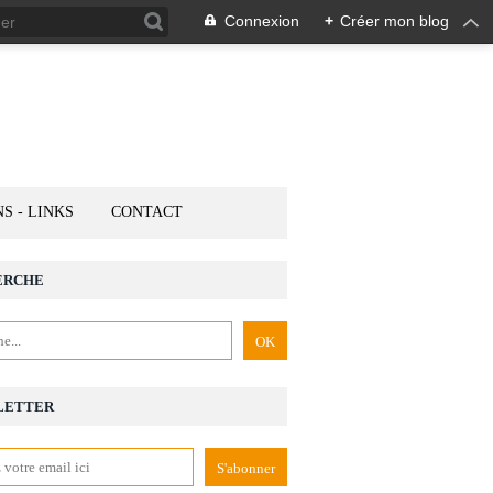
Connexion
+
Créer mon blog
NS - LINKS
CONTACT
ERCHE
LETTER