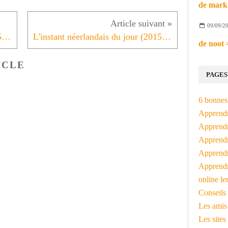
09/09/2
L'instant néerlandais du jour (2015_04_08): Wil je vanavond met me eten?
L'instant néerlandais du jour (2015_04_10): Geef me een kus!
ICLE
PAGES
6 bonnes 
Apprendr
Apprendre
Apprendre
Apprendre
Apprendr
online le
Conseils 
Les amis
Les sites