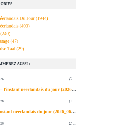
ORIES
Néerlandais Du Jour
(1944)
éerlandais
(403)
(240)
ssage
(47)
dse Taal
(29)
AIMEREZ AUSSI :
026
…
de airco = l'instant néerlandais du jour (2026_06_03)
026
…
heet = l'instant néerlandais du jour (2026_06_02)
026
…