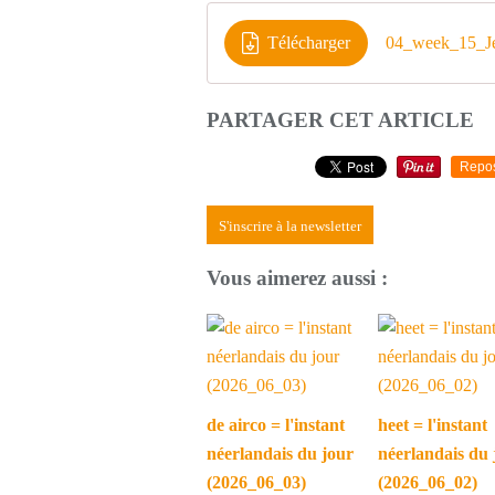
Télécharger
04_week_15_Je
PARTAGER CET ARTICLE
Repo
S'inscrire à la newsletter
Vous aimerez aussi :
de airco = l'instant
heet = l'instant
néerlandais du jour
néerlandais du 
(2026_06_03)
(2026_06_02)