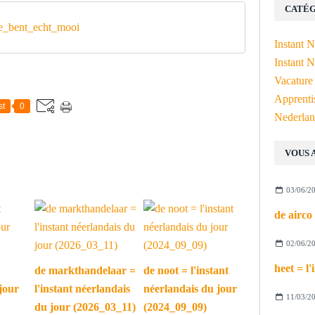
CATÉG
_bent_echt_mooi
Instant 
Instant N
Vacature
Apprenti
st
0
Nederlan
VOUS 
03/06/2
02/06/2
de markthandelaar =
de noot = l'instant
jour
l'instant néerlandais
néerlandais du jour
11/03/2
du jour (2026_03_11)
(2024_09_09)