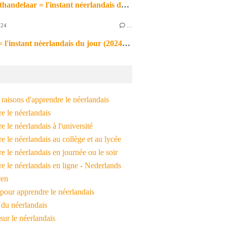
de markthandelaar = l'instant néerlandais du jour (2026_03_11)
024
…
de noot = l'instant néerlandais du jour (2024_09_09)
raisons d'apprendre le néerlandais
e le néerlandais
 le néerlandais à l'université
 le néerlandais au collège et au lycée
 le néerlandais en journée ou le soir
e le néerlandais en ligne - Nederlands
ren
pour apprendre le néerlandais
 du néerlandais
 sur le néerlandais