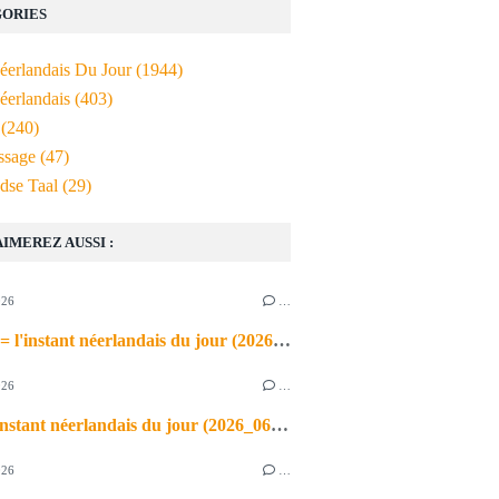
ORIES
Néerlandais Du Jour
(1944)
éerlandais
(403)
(240)
ssage
(47)
dse Taal
(29)
AIMEREZ AUSSI :
026
…
de airco = l'instant néerlandais du jour (2026_06_03)
026
…
heet = l'instant néerlandais du jour (2026_06_02)
026
…