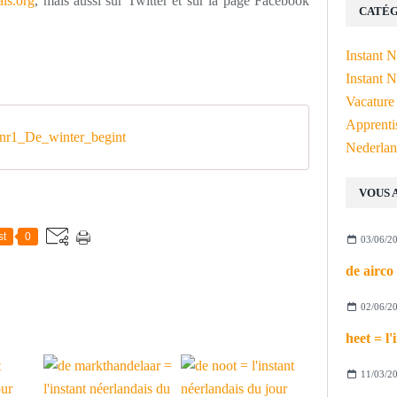
is.org
, mais aussi sur Twitter et sur la page Facebook
CATÉG
Instant 
Instant N
Vacature
Apprenti
r1_De_winter_begint
Nederlan
VOUS 
st
0
03/06/2
02/06/2
11/03/2