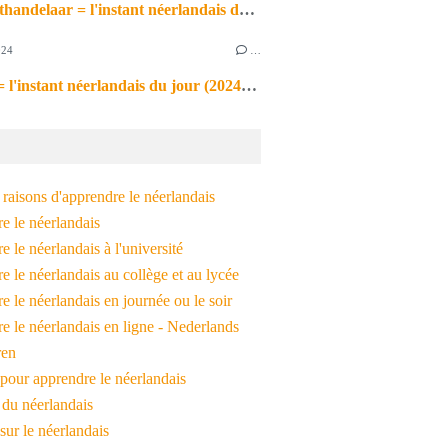
de markthandelaar = l'instant néerlandais du jour (2026_03_11)
024
…
de noot = l'instant néerlandais du jour (2024_09_09)
raisons d'apprendre le néerlandais
e le néerlandais
 le néerlandais à l'université
 le néerlandais au collège et au lycée
 le néerlandais en journée ou le soir
e le néerlandais en ligne - Nederlands
ren
pour apprendre le néerlandais
 du néerlandais
 sur le néerlandais