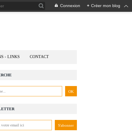
Connexion
+
Créer mon blog
NS - LINKS
CONTACT
ERCHE
LETTER