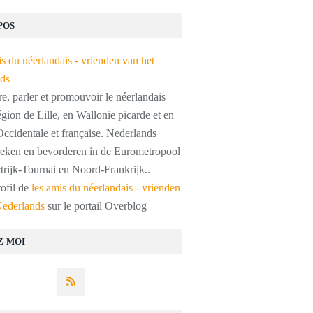
POS
, parler et promouvoir le néerlandais
égion de Lille, en Wallonie picarde et en
ccidentale et française. Nederlands
preken en bevorderen in de Eurometropool
trijk-Tournai en Noord-Frankrijk..
rofil de
les amis du néerlandais - vrienden
Nederlands
sur le portail Overblog
Z-MOI