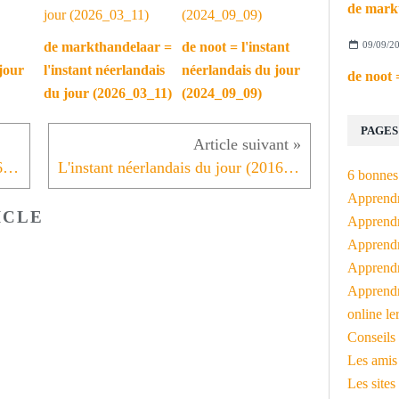
09/09/2
de markthandelaar =
de noot = l'instant
jour
l'instant néerlandais
néerlandais du jour
du jour (2026_03_11)
(2024_09_09)
PAGES
L'instant néerlandais du jour (2016_01_15): kanker is vreselijk
L'instant néerlandais du jour (2016_01_19): Vanmorgen -4°
6 bonnes 
Apprendr
ICLE
Apprendre
Apprendre
Apprendre
Apprendr
online le
Conseils 
Les amis
Les sites