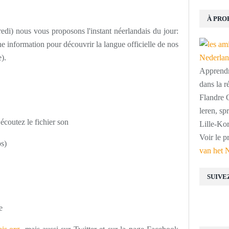
À PRO
edi) nous vous proposons l'instant néerlandais du jour:
 information pour découvrir la langue officielle de nos
).
Apprendre
dans la r
Flandre O
leren, s
coutez le fichier son
Lille-Kor
Voir le p
s)
van het 
SUIVE
e