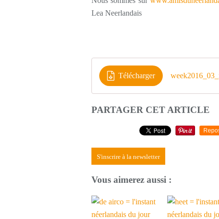
Nous sommes sur
www.amisduneerlanda
Lea Neerlandais
Télécharger
week2016_03_n
PARTAGER CET ARTICLE
Repo
S'inscrire à la newsletter
Vous aimerez aussi :