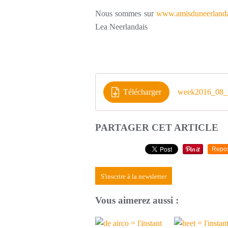
Nous sommes sur
www.amisduneerlanda
Lea Neerlandais
Télécharger
week2016_08_n
PARTAGER CET ARTICLE
Repo
S'inscrire à la newsletter
Vous aimerez aussi :