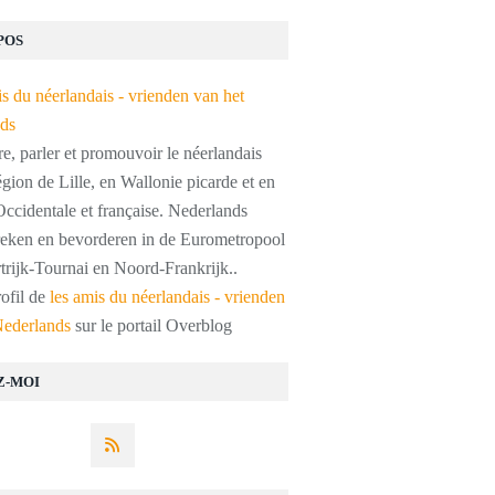
POS
, parler et promouvoir le néerlandais
égion de Lille, en Wallonie picarde et en
ccidentale et française. Nederlands
preken en bevorderen in de Eurometropool
trijk-Tournai en Noord-Frankrijk..
rofil de
les amis du néerlandais - vrienden
Nederlands
sur le portail Overblog
Z-MOI