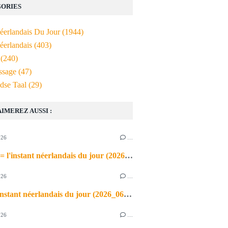
ORIES
Néerlandais Du Jour
(1944)
éerlandais
(403)
(240)
ssage
(47)
dse Taal
(29)
AIMEREZ AUSSI :
026
…
de airco = l'instant néerlandais du jour (2026_06_03)
026
…
heet = l'instant néerlandais du jour (2026_06_02)
026
…