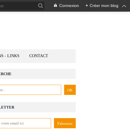
Connexion
+
Créer mon blog
NS - LINKS
CONTACT
ERCHE
LETTER