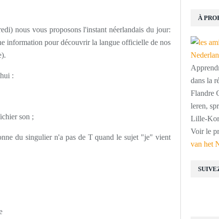
À PRO
edi) nous vous proposons l'instant néerlandais du jour:
 information pour découvrir la langue officielle de nos
).
Apprendre
hui :
dans la r
Flandre O
leren, s
ichier son ;
Lille-Kor
Voir le p
ne du singulier n'a pas de T quand le sujet "je" vient
van het 
SUIVE
e