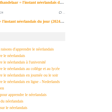
de markthandelaar = l'instant néerlandais du jour (2026_03_11)
024
…
de noot = l'instant néerlandais du jour (2024_09_09)
raisons d'apprendre le néerlandais
e le néerlandais
 le néerlandais à l'université
 le néerlandais au collège et au lycée
 le néerlandais en journée ou le soir
e le néerlandais en ligne - Nederlands
ren
pour apprendre le néerlandais
 du néerlandais
 sur le néerlandais