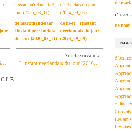
09/09/2
de markthandelaar =
de noot = l'instant
jour
l'instant néerlandais
néerlandais du jour
du jour (2026_03_11)
(2024_09_09)
PAGES
6 bonnes 
L'instant néerlandais du jour (2016_02_19): Dames en heren
L'instant néerlandais du jour (2016_02_23): ik heb 3 kinderen: 2 dochters en 1 zoon
Apprendr
Apprendre
ICLE
Apprendre
Apprendre
Apprendr
online le
Conseils 
Les amis
Les sites