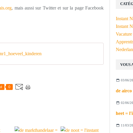
CATÉG
is.org
, mais aussi sur Twitter et sur la page Facebook
Instant 
Instant N
Vacature
Apprenti
Nederlan
r1_hoeveel_kinderen
VOUS 
03/06/2
st
0
02/06/2
11/03/2