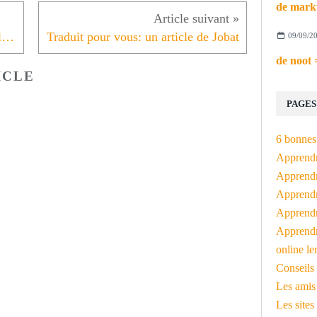
Offre d'emploi (pour qui pratique le néerlandais)
Traduit pour vous: un article de Jobat
09/09/2
ICLE
PAGES
6 bonnes 
Apprendr
Apprendre
Apprendre
Apprendre
Apprendr
online le
Conseils 
Les amis
Les sites