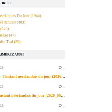
ORIES
Néerlandais Du Jour
(1944)
éerlandais
(403)
(240)
ssage
(47)
dse Taal
(29)
AIMEREZ AUSSI :
026
…
de airco = l'instant néerlandais du jour (2026_06_03)
026
…
heet = l'instant néerlandais du jour (2026_06_02)
026
…