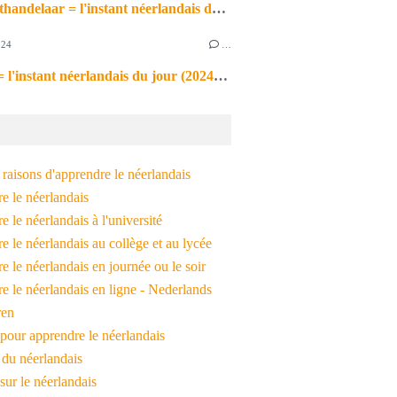
de markthandelaar = l'instant néerlandais du jour (2026_03_11)
024
…
de noot = l'instant néerlandais du jour (2024_09_09)
raisons d'apprendre le néerlandais
e le néerlandais
 le néerlandais à l'université
 le néerlandais au collège et au lycée
 le néerlandais en journée ou le soir
e le néerlandais en ligne - Nederlands
ren
pour apprendre le néerlandais
 du néerlandais
 sur le néerlandais