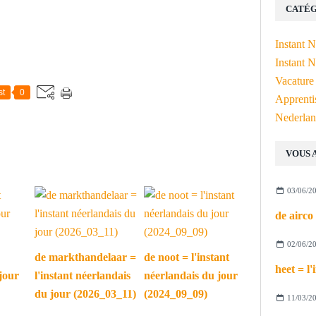
CATÉG
Instant 
Instant N
Vacature
st
0
Apprenti
Nederlan
VOUS 
03/06/2
02/06/2
de markthandelaar =
de noot = l'instant
jour
l'instant néerlandais
néerlandais du jour
du jour (2026_03_11)
(2024_09_09)
11/03/2