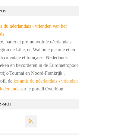
POS
, parler et promouvoir le néerlandais
égion de Lille, en Wallonie picarde et en
ccidentale et française. Nederlands
preken en bevorderen in de Eurometropool
trijk-Tournai en Noord-Frankrijk..
rofil de
les amis du néerlandais - vrienden
Nederlands
sur le portail Overblog
Z-MOI