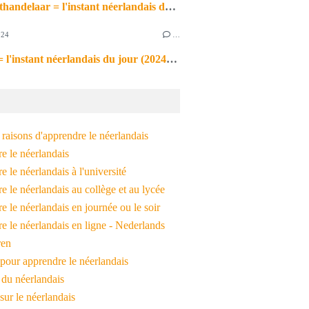
de markthandelaar = l'instant néerlandais du jour (2026_03_11)
024
…
de noot = l'instant néerlandais du jour (2024_09_09)
raisons d'apprendre le néerlandais
e le néerlandais
 le néerlandais à l'université
 le néerlandais au collège et au lycée
 le néerlandais en journée ou le soir
e le néerlandais en ligne - Nederlands
ren
pour apprendre le néerlandais
 du néerlandais
 sur le néerlandais