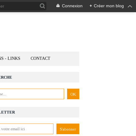
Connexion
+
Créer mon blog
NS - LINKS
CONTACT
ERCHE
LETTER