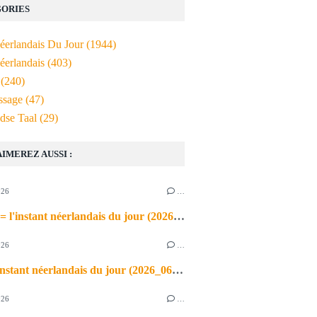
ORIES
Néerlandais Du Jour
(1944)
éerlandais
(403)
(240)
ssage
(47)
dse Taal
(29)
AIMEREZ AUSSI :
026
…
de airco = l'instant néerlandais du jour (2026_06_03)
026
…
heet = l'instant néerlandais du jour (2026_06_02)
026
…