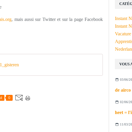
CATÉG
e
Instant 
is.org
, mais aussi sur Twitter et sur la page Facebook
Instant N
Vacature
Apprenti
Nederlan
VOUS 
_gisteren
03/06/2
st
0
02/06/2
11/03/2