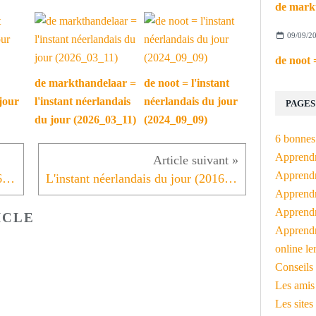
09/09/2
de markthandelaar =
de noot = l'instant
jour
l'instant néerlandais
néerlandais du jour
PAGES
du jour (2026_03_11)
(2024_09_09)
6 bonnes 
Apprendr
Apprendre
L'instant néerlandais du jour (2016_05_06): Rijsel of Lille?
L'instant néerlandais du jour (2016_05_10): Eergisteren heb ik champagne gedronken
Apprendre
Apprendre
ICLE
Apprendr
online le
Conseils 
Les amis
Les sites