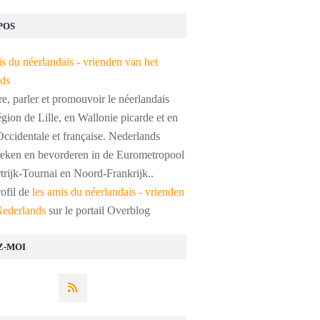
POS
, parler et promouvoir le néerlandais
égion de Lille, en Wallonie picarde et en
ccidentale et française. Nederlands
preken en bevorderen in de Eurometropool
trijk-Tournai en Noord-Frankrijk..
rofil de
les amis du néerlandais - vrienden
Nederlands
sur le portail Overblog
Z-MOI