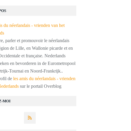
POS
, parler et promouvoir le néerlandais
égion de Lille, en Wallonie picarde et en
ccidentale et française. Nederlands
preken en bevorderen in de Eurometropool
trijk-Tournai en Noord-Frankrijk..
rofil de
les amis du néerlandais - vrienden
Nederlands
sur le portail Overblog
Z-MOI