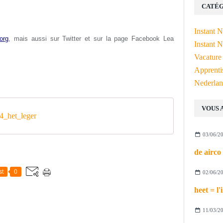
CATÉG
Instant 
org
, mais aussi s
ur Twitter et sur la page Facebook Lea
Instant N
Vacature
Apprenti
Nederlan
VOUS 
_het_leger
03/06/2
st
0
02/06/2
11/03/2