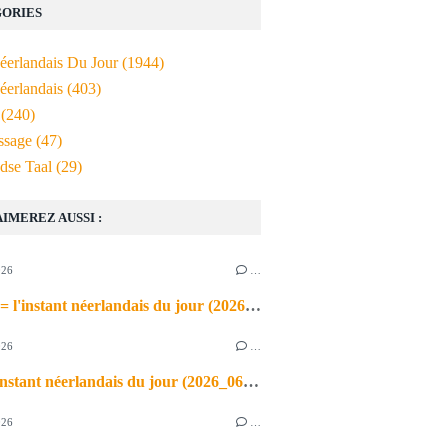
ORIES
Néerlandais Du Jour
(1944)
éerlandais
(403)
(240)
ssage
(47)
dse Taal
(29)
AIMEREZ AUSSI :
026
…
de airco = l'instant néerlandais du jour (2026_06_03)
026
…
heet = l'instant néerlandais du jour (2026_06_02)
026
…