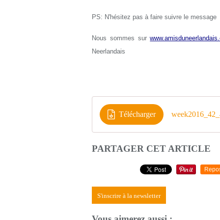
PS: N'hésitez pas à faire suivre le message
Nous sommes sur
www.amisduneerlandais.
Neerlandais
Télécharger
week2016_42_4
PARTAGER CET ARTICLE
Repo
S'inscrire à la newsletter
Vous aimerez aussi :