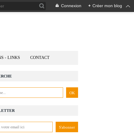
Connexion
+
Créer mon blog
NS - LINKS
CONTACT
ERCHE
LETTER