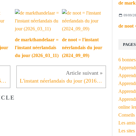
09/09/2
de markthandelaar =
de noot = l'instant
PAGES
jour
l'instant néerlandais
néerlandais du jour
du jour (2026_03_11)
(2024_09_09)
6 bonnes 
Apprendr
Apprendre
L'instant néerlandais du jour (2016_10_19): de wijkagent
L'instant néerlandais du jour (2016_10_21): de Koninklijke Marechaussee
Apprendre
Apprendre
ICLE
Apprendr
online le
Conseils 
Les amis
Les sites