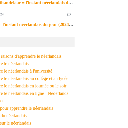
de markthandelaar = l'instant néerlandais du jour (2026_03_11)
024
…
de noot = l'instant néerlandais du jour (2024_09_09)
raisons d'apprendre le néerlandais
e le néerlandais
 le néerlandais à l'université
 le néerlandais au collège et au lycée
 le néerlandais en journée ou le soir
e le néerlandais en ligne - Nederlands
ren
pour apprendre le néerlandais
 du néerlandais
 sur le néerlandais