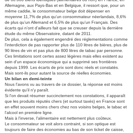
Allemagne, aux Pays-Bas et en Belgique, il ressort que, pour un
même caddie, le consommateur belge doit dépenser en
moyenne 11,7% de plus qu’un consommateur néerlandais, 8,6%
de plus qu’un Allemand et 6,5% de plus qu’un Français. Des
écarts qui n’ont d’ailleurs fait que se creuser depuis la dernière
étude du même Observatoire, datant de 2011.
De plus, cela a également engendré des réglementations comme
l'interdiction de pas rapporter plus de 110 litres de bières, plus de
90 litres de vin et pas plus de 800 litres de tabac par personne.
Ces limitations sont certes assez légères mais elles existent au
sein d'un espace économique qui a supprimé ses frontières
depuis 1999. Les écarts de prix sont donc réels et constatés.
Mais sont-ils pour autant la source de réelles économies.
Un bilan en demi-teinte
Nous l'avons vu au travers de ce dossier, la réponse est moins
évidente qu'il n'y paraît.
Si l'on devait résumer succinctement nos constations, il apparaît
que les produits réputés chers (et surtout taxés) en France sont
en effet souvent moins chers chez nos voisins belges, le tabac et
l'alcool en première ligne.
Mais à l'inverse, l'alimentaire est nettement plus coûteux.
Le consommateur se voit alors contraint, si son optique est
toujours de faire des économies au bas de son ticket de caisse,