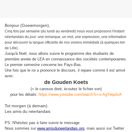
Bonjour (Goeiemorgen),
Cinq fois par semaine (du lundi au vendredi) nous vous proposons l'instant
néerlandais du jour: une remarque, un mot, une expression, une information
pour découvrir la langue officielle de nos voisins immédiats (à quelques km
de Lille).
Jusqu'à Noël, nous allons suivre le programme des étudiants de
première année de LEA en connaissance des sociétés contemporaines.
Le premier semestre concerne les Pays-Bas.
Une fois que le roi a prononcé le discours, il repare comme il est arrivé
avec:
de Gouden Koets
(= le carosse doré; écoutez le fichier son)
pour les détails:
https://www.youtube.com/watch?v=o-AgYequIxA
Tot morgen (à demain)
Les amis du néerlandais
PS: N'hésitez pas à faire suivre le message
Nous sommes sur
www.amisduneerlandais.org
, mais aussi s
ur Twitter