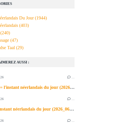
ORIES
Néerlandais Du Jour
(1944)
éerlandais
(403)
(240)
ssage
(47)
dse Taal
(29)
AIMEREZ AUSSI :
026
…
de airco = l'instant néerlandais du jour (2026_06_03)
026
…
heet = l'instant néerlandais du jour (2026_06_02)
026
…