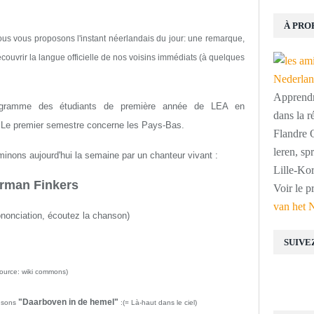
À PRO
ous vous proposons l'instant néerlandais du jour: une remarque,
couvrir la langue officielle de nos voisins immédiats (à quelques
Apprendre
rogramme des étudiants de première année de LEA en
dans la r
 Le premier semestre concerne les Pays-Bas.
Flandre O
leren, s
inons aujourd'hui la semaine par un chanteur vivant :
Lille-Kor
rman Finkers
Voir le p
van het 
rononciation, écoutez la chanson)
SUIVE
source: wiki commons)
"Daarboven in de hemel"
ansons
:(= Là-haut dans le ciel)