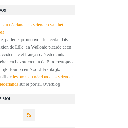
POS
, parler et promouvoir le néerlandais
égion de Lille, en Wallonie picarde et en
ccidentale et française. Nederlands
preken en bevorderen in de Eurometropool
trijk-Tournai en Noord-Frankrijk..
rofil de
les amis du néerlandais - vrienden
Nederlands
sur le portail Overblog
Z-MOI