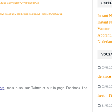
CATÉG
outube.com/watch?v=Nl50l1h8PGs
//owncloud.univ-lille3.fr/index.php/s/FHxosQ2Am6QaI5L
Instant 
Instant N
Vacature
Apprenti
Nederlan
VOUS 
03/06/2
02/06/2
org
, mais aussi s
ur Twitter et sur la page Facebook Lea
11/03/2