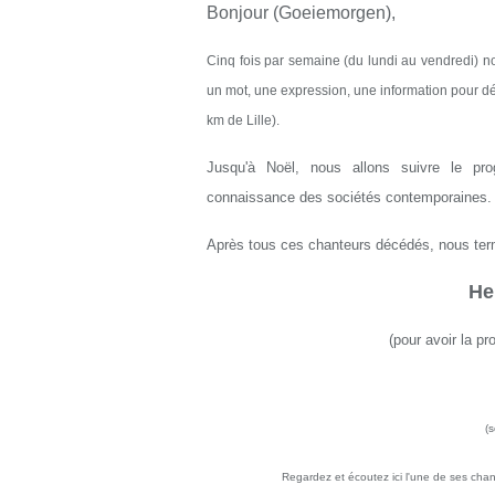
Bonjour (Goeiemorgen),
Cinq fois par semaine (du lundi au vendredi) n
un mot, une expression, une information pour dé
km de Lille).
Jusqu'à Noël, nous allons suivre le p
connaissance des sociétés contemporaines.
Après tous ces chanteurs décédés, nous term
He
(pour avoir la p
(
Regardez et écoutez ici l'une de ses ch