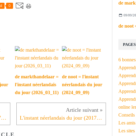
st
0
09/09/2
PAGES
6 bonnes 
Apprendr
Apprendre
de markthandelaar =
de noot = l'instant
Apprendre
jour
l'instant néerlandais
néerlandais du jour
Apprendre
du jour (2026_03_11)
(2024_09_09)
Apprendr
online le
Conseils 
L'instant néerlandais du jour (2017_11_30): Adèle Bloemendaal - De fiets is beter
L'instant néerlandais du jour (2017_12_04): Dit is de 49ste week van het jaar
Les amis
Les sites
ICLE