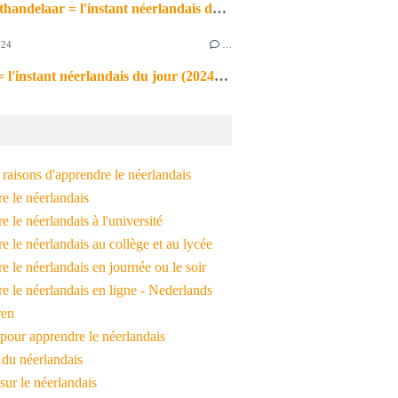
de markthandelaar = l'instant néerlandais du jour (2026_03_11)
024
…
de noot = l'instant néerlandais du jour (2024_09_09)
raisons d'apprendre le néerlandais
e le néerlandais
 le néerlandais à l'université
 le néerlandais au collège et au lycée
 le néerlandais en journée ou le soir
e le néerlandais en ligne - Nederlands
ren
pour apprendre le néerlandais
 du néerlandais
 sur le néerlandais