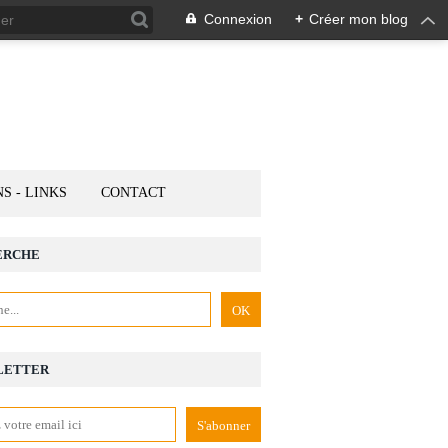
Connexion
+
Créer mon blog
NS - LINKS
CONTACT
ERCHE
LETTER