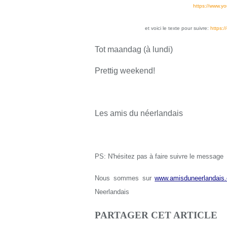
https://www.y
et voici le texte pour suivre:
https:
Tot maandag (à lundi)
Prettig weekend!
Les amis du néerlandais
PS: N'hésitez pas à faire suivre le message
Nous sommes sur
www.amisduneerlandais.
Neerlandais
PARTAGER CET ARTICLE