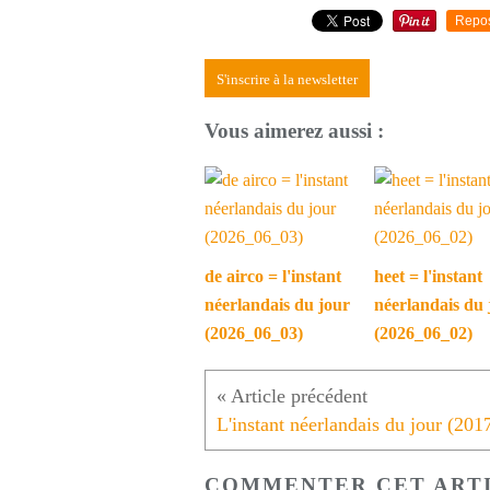
Repo
S'inscrire à la newsletter
Vous aimerez aussi :
de airco = l'instant
heet = l'instant
néerlandais du jour
néerlandais du 
(2026_06_03)
(2026_06_02)
COMMENTER CET ART