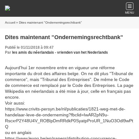
MENU
Accueil
» Dites maintenant "Ondernemingsrechtbank"
Dites maintenant "Ondernemingsrechtbank"
Publié le 01/11/2018 à 09:47
Par
les amis du néerlandais - vrienden van het Nederlands
Aujourd'hui 1er novembre entre en vigueur une réforme
importante du droit des affaires belge. On ne dit plus "Tribunal de
commerce", mais "Tribunal des Entreprises". De même le Code
de commerce est remplacé par le Code des Entreprises. La page
Wikipedia en néerlandais a été mise à jour, celle en français pas
encore.
Voir aussi:
https://www.crivits-persyn.be/nl/publicaties/1821-weg-met-de-
handelaar-leve-de-onderneming?fbclid=IwAR2pN9u-
RscxrP2Y48U4V_ROBIpDmRRdkP0SyatpProUR_1NuO3Odl9wPt
Q
ou en anglais
https://www.lexgo.be/en/papers/distribution-concurrence-