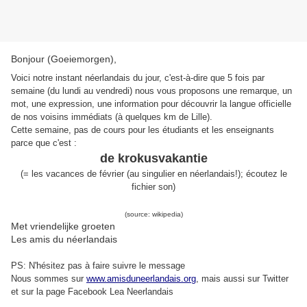
Bonjour (Goeiemorgen),
Voici notre instant néerlandais du jour, c'est-à-dire que 5 fois par
semaine (du lundi au vendredi) nous vous proposons une remarque, un
mot, une expression, une information pour découvrir la langue officielle
de nos voisins immédiats (à quelques km de Lille).
Cette semaine, pas de cours pour les étudiants et les enseignants
parce que c'est :
de krokusvakantie
(
= l
e
s vacances de février (au singulier en néerlandais!)
;
écoutez le
fichier son
)
(source: wikipedia)
Met vriendelijke groeten
Les amis du néerlandais
PS: N'hésitez pas à faire suivre le message
Nous sommes sur
www.amisduneerlandais.org
, mais aussi s
ur Twitter
et sur la page Facebook Lea Neerlandais