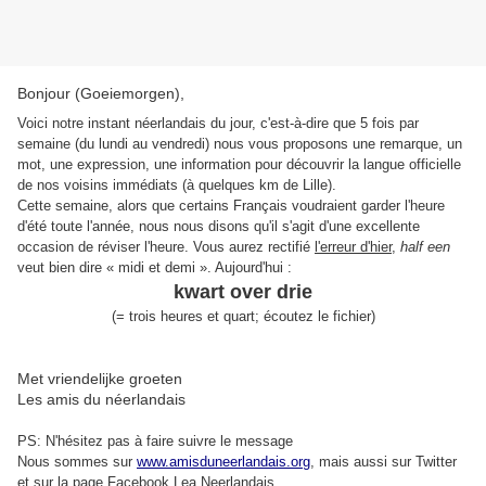
Bonjour (Goeiemorgen),
Voici notre instant néerlandais du jour, c'est-à-dire que 5 fois par
semaine (du lundi au vendredi) nous vous proposons une remarque, un
mot, une expression, une information pour découvrir la langue officielle
de nos voisins immédiats (à quelques km de Lille).
Cette semaine, alors que certains Français voudraient garder l'heure
d'été toute l'année, nous nous disons qu'il s'agit d'une excellente
occasion de réviser l'heure. Vous aurez rectifié
l'erreur d'hier
,
half een
veut bien dire « midi et demi ». Aujourd'hui :
kwart over drie
(=
trois heures et quart
;
écoutez le fichier
)
Met vriendelijke groeten
Les amis du néerlandais
PS: N'hésitez pas à faire suivre le message
Nous sommes sur
www.amisduneerlandais.org
, mais aussi s
ur Twitter
et sur la page Facebook Lea Neerlandais