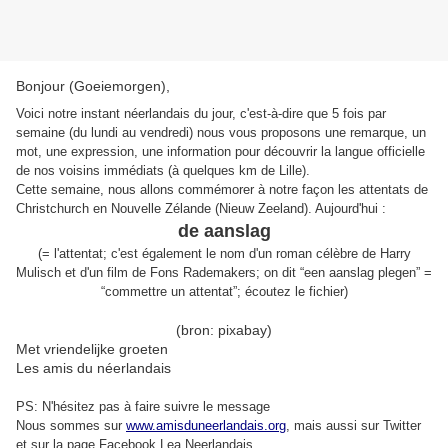
Bonjour (Goeiemorgen),
Voici notre instant néerlandais du jour, c'est-à-dire que 5 fois par
semaine (du lundi au vendredi) nous vous proposons une remarque, un
mot, une expression, une information pour découvrir la langue officielle
de nos voisins immédiats (à quelques km de Lille).
Cette semaine, nous allons commémorer à notre façon les attentats de
Christchurch en Nouvelle Zélande (Nieuw Zeeland). Aujourd'hui :
de aanslag
(=
l'attentat
;
c'est également le nom d'un roman célèbre de Harry
Mulisch et d'un film de Fons Rademakers; on dit “een aanslag plegen” =
“commettre un attentat”;
écoutez le fichier
)
(bron: pixabay)
Met vriendelijke groeten
Les amis du néerlandais
PS: N'hésitez pas à faire suivre le message
Nous sommes sur
www.amisduneerlandais.org
, mais aussi s
ur Twitter
et sur la page Facebook Lea Neerlandais