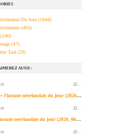
ORIES
Néerlandais Du Jour
(1944)
éerlandais
(403)
(240)
ssage
(47)
dse Taal
(29)
AIMEREZ AUSSI :
026
…
de airco = l'instant néerlandais du jour (2026_06_03)
026
…
heet = l'instant néerlandais du jour (2026_06_02)
026
…