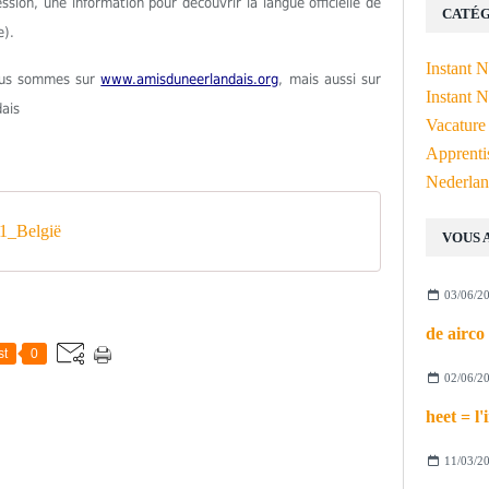
ion, une information pour découvrir la langue officielle de
CATÉG
e).
Instant 
Nous sommes sur
www.amisduneerlandais.org
, mais aussi sur
Instant N
dais
Vacature
Apprenti
Nederlan
1_België
VOUS 
03/06/2
st
0
02/06/2
11/03/2