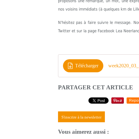
proposons une remarque, un mot, une express
nos voisins immédiats (à quelques km de Lill
N'hésitez pas à faire suivre le message. 
Twitter et sur la page Facebook Lea Neerlan
Télécharger
week2020_03_
PARTAGER CET ARTICLE
Repo
S'inscrire à la newsletter
Vous aimerez aussi :