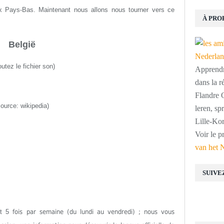
 Pays-Bas. Maintenant nous allons nous tourner vers ce
À PRO
België
utez le fichier son
)
Apprendre
dans la r
Flandre O
source: wikipedia)
leren, s
Lille-Kor
Voir le p
van het 
SUIVE
est 5
fois par semaine (du lundi au vendredi) ; nous vous