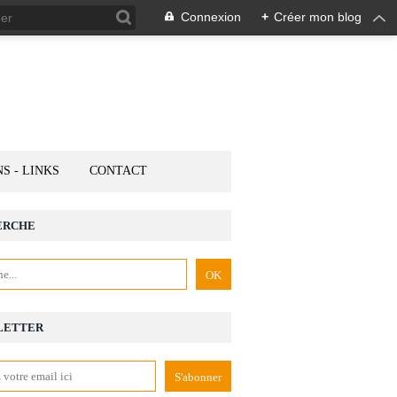
Connexion
+
Créer mon blog
NS - LINKS
CONTACT
ERCHE
LETTER