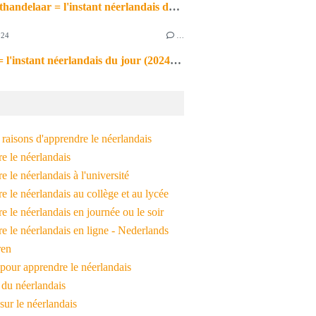
de markthandelaar = l'instant néerlandais du jour (2026_03_11)
024
…
de noot = l'instant néerlandais du jour (2024_09_09)
raisons d'apprendre le néerlandais
e le néerlandais
 le néerlandais à l'université
 le néerlandais au collège et au lycée
 le néerlandais en journée ou le soir
e le néerlandais en ligne - Nederlands
ren
pour apprendre le néerlandais
 du néerlandais
 sur le néerlandais