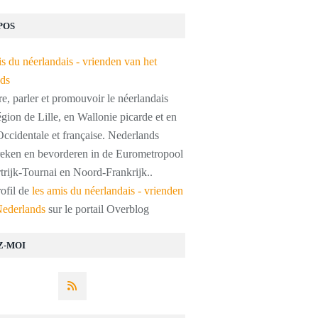
POS
, parler et promouvoir le néerlandais
égion de Lille, en Wallonie picarde et en
ccidentale et française. Nederlands
preken en bevorderen in de Eurometropool
trijk-Tournai en Noord-Frankrijk..
rofil de
les amis du néerlandais - vrienden
Nederlands
sur le portail Overblog
Z-MOI