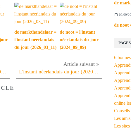
09/09/2
de markthandelaar =
de noot = l'instant
jour
l'instant néerlandais
néerlandais du jour
PAGES
du jour (2026_03_11)
(2024_09_09)
6 bonnes 
Apprendr
L'instant néerlandais du jour (2020_01_10): Lidmaatschapsgeld / contributie
L'instant néerlandais du jour (2020_01_14): een federale staat
Apprendre
Apprendre
ICLE
Apprendre
Apprendr
online le
Conseils 
Les amis
Les sites