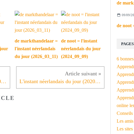
09/09/2
de markthandelaar =
de noot = l'instant
PAGES
jour
l'instant néerlandais
néerlandais du jour
du jour (2026_03_11)
(2024_09_09)
6 bonnes 
Apprendr
Apprendre
L'instant néerlandais du jour (2020_02_05): Namen
L'instant néerlandais du jour (2020_02_07): Luxemburg, Aarlen
Apprendre
Apprendre
ICLE
Apprendr
online le
Conseils 
Les amis
Les sites