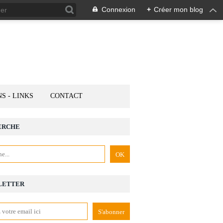
Connexion
+
Créer mon blog
NS - LINKS
CONTACT
ERCHE
LETTER