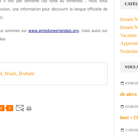
est 5
fois par semaine (du lundi au vendredi) ; nous vous
CATÉG
ion, une information pour découvrir la langue officielle de
e).
Instant 
Instant N
Nous sommes sur
www.amisduneerlandais.org
, mais aussi sur
Vacature
dais
Apprenti
Nederlan
VOUS 
4_Waals_Brabant
03/06/2
02/06/2
st
0
11/03/2