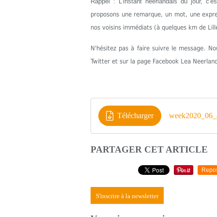
Rappel : L’instant néerlandais du jour, c'
proposons une remarque, un mot, une express
nos voisins immédiats (à quelques km de Lill
N'hésitez pas à faire suivre le message. 
Twitter et sur la page Facebook Lea Neerlan
Télécharger
week2020_06_
PARTAGER CET ARTICLE
Repo
S'inscrire à la newsletter