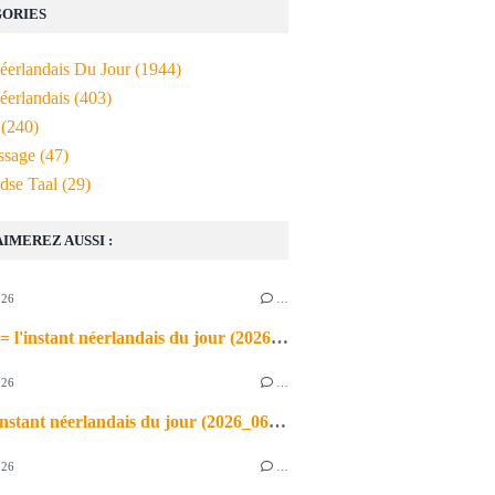
ORIES
Néerlandais Du Jour
(1944)
éerlandais
(403)
(240)
ssage
(47)
dse Taal
(29)
AIMEREZ AUSSI :
026
…
de airco = l'instant néerlandais du jour (2026_06_03)
026
…
heet = l'instant néerlandais du jour (2026_06_02)
026
…