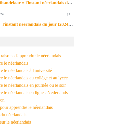
de markthandelaar = l'instant néerlandais du jour (2026_03_11)
024
…
de noot = l'instant néerlandais du jour (2024_09_09)
raisons d'apprendre le néerlandais
e le néerlandais
 le néerlandais à l'université
 le néerlandais au collège et au lycée
 le néerlandais en journée ou le soir
e le néerlandais en ligne - Nederlands
ren
pour apprendre le néerlandais
 du néerlandais
 sur le néerlandais