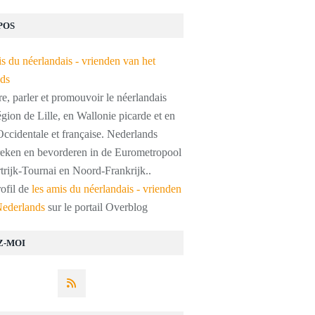
POS
, parler et promouvoir le néerlandais
égion de Lille, en Wallonie picarde et en
ccidentale et française. Nederlands
preken en bevorderen in de Eurometropool
trijk-Tournai en Noord-Frankrijk..
rofil de
les amis du néerlandais - vrienden
Nederlands
sur le portail Overblog
Z-MOI