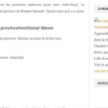
r les provinces wallonnes (avec leurs chefs-lieux). La
À PRO
ne province du Brabant flamand. Saviez-vous qu’il y a aussi
 provincehoofdstad Waver
Apprendre
 de province: Wavres;
écoutez le fichier son
)
dans la r
Flandre O
leren, s
source: wikipedia)
Lille-Kor
Voir le p
van het 
SUIVE