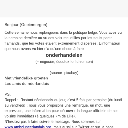
Bonjour (Goeiemorgen),
Cette semaine nous replongeons dans la politique belge. Vous avez vu
la semaine dernière au vu des voix recueillies par les seuls partis
flamands, que les votes étaient extrêmement dispersés. L’informateur
que nous avons vu hier n’a qu’une chose à faire :
onderhandelen
(
=
négocier
;
écoutez le fichier son
)
(source: pixabay)
Met vriendelijke groeten
Les amis du néerlandais
PS:
Rappel : L’instant néerlandais du jour, c'est 5
fois par semaine (du lundi
au vendredi) ; nous vous proposons une remarque, un mot, une
expression, une information pour découvrir la langue officielle de nos
voisins immédiats (à quelques km de Lille).
N'hésitez pas à faire suivre le message. Nous sommes sur
www.amisduneerlandais.org
, mais aussi sur Twitter et sur la page