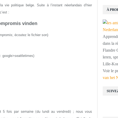
 vie politique belge. Suite à l’instant néerlandais d’hier
À PRO
c’est :
ompromis vinden
ompromis
;
écoutez le fichier son
)
Apprendre
dans la r
Flandre O
: google>seattletimes)
leren, s
Lille-Kor
Voir le p
van het 
SUIVE
est 5
fois par semaine (du lundi au vendredi) ; nous vous