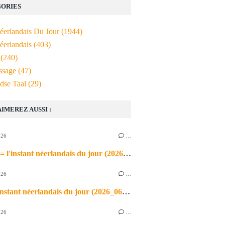
ORIES
Néerlandais Du Jour
(1944)
éerlandais
(403)
(240)
ssage
(47)
dse Taal
(29)
AIMEREZ AUSSI :
026
…
de airco = l'instant néerlandais du jour (2026_06_03)
026
…
heet = l'instant néerlandais du jour (2026_06_02)
026
…