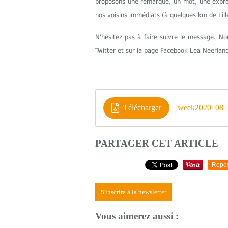
proposons une remarque, un mot, une express
nos voisins immédiats (à quelques km de Lill
N'hésitez pas à faire suivre le message. 
Twitter et sur la page Facebook Lea Neerlan
Télécharger
week2020_08_
PARTAGER CET ARTICLE
Repo
S'inscrire à la newsletter
Vous aimerez aussi :