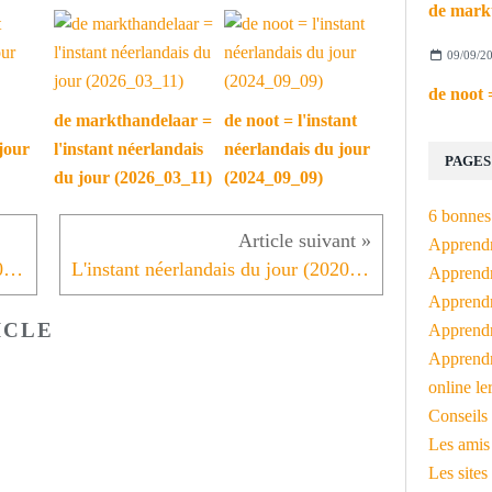
09/09/2
de markthandelaar =
de noot = l'instant
jour
l'instant néerlandais
néerlandais du jour
PAGES
du jour (2026_03_11)
(2024_09_09)
6 bonnes 
Apprendr
L'instant néerlandais du jour (2020_02_19): onderhandelen
L'instant néerlandais du jour (2020_02_21): een formateur
Apprendre
Apprendre
ICLE
Apprendre
Apprendr
online le
Conseils 
Les amis
Les sites