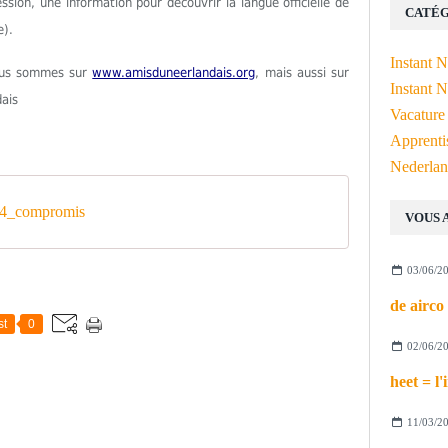
ion, une information pour découvrir la langue officielle de
CATÉG
e).
Instant 
Nous sommes sur
www.amisduneerlandais.org
, mais aussi sur
Instant N
dais
Vacature
Apprenti
Nederlan
4_compromis
VOUS 
03/06/2
st
0
02/06/2
11/03/2