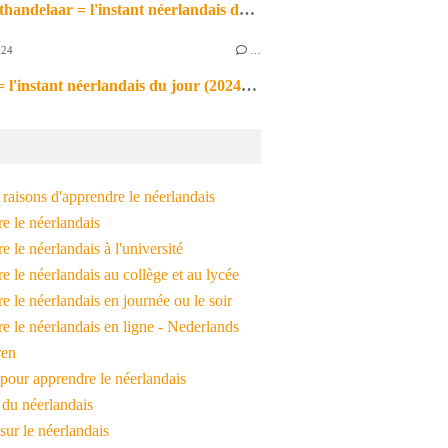
de markthandelaar = l'instant néerlandais du jour (2026_03_11)
024
…
de noot = l'instant néerlandais du jour (2024_09_09)
raisons d'apprendre le néerlandais
e le néerlandais
 le néerlandais à l'université
 le néerlandais au collège et au lycée
 le néerlandais en journée ou le soir
e le néerlandais en ligne - Nederlands
ren
pour apprendre le néerlandais
 du néerlandais
 sur le néerlandais