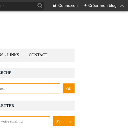
Connexion
+
Créer mon blog
NS - LINKS
CONTACT
ERCHE
LETTER