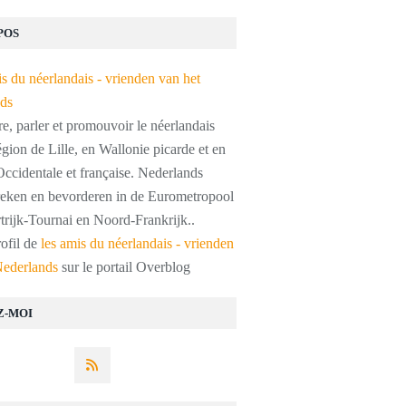
POS
, parler et promouvoir le néerlandais
égion de Lille, en Wallonie picarde et en
ccidentale et française. Nederlands
preken en bevorderen in de Eurometropool
trijk-Tournai en Noord-Frankrijk..
rofil de
les amis du néerlandais - vrienden
Nederlands
sur le portail Overblog
Z-MOI