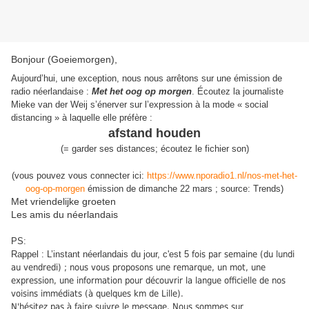
Bonjour (Goeiemorgen),
Aujourd’hui, une exception, nous nous arrêtons sur une émission de
radio néerlandaise :
Met het oog op morgen
. Écoutez la journaliste
Mieke van der Weij s’énerver sur l’expression à la mode « social
distancing » à laquelle elle préfère :
afstand houden
(
=
garder ses distances
;
écoutez le fichier son
)
(vous pouvez vous connecter ici:
https://www.nporadio1.nl/nos-met-het-
oog-op-morgen
émission de dimanche 22 mars ; source: Trends)
Met vriendelijke groeten
Les amis du néerlandais
PS:
Rappel : L’instant néerlandais du jour, c'est 5
fois par semaine (du lundi
au vendredi) ; nous vous proposons une remarque, un mot, une
expression, une information pour découvrir la langue officielle de nos
voisins immédiats (à quelques km de Lille).
N'hésitez pas à faire suivre le message. Nous sommes sur