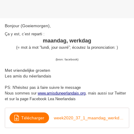
Bonjour (Goeiemorgen),
Ça y est, c’est reparti
:
maandag, werkdag
(=
mot à mot “lundi, jour
ouvré
”
; é
coutez la prononciation: )
(bron:
facebook
)
Met vriendelijke groeten
Les amis du néerlandais
PS: N'hésitez pas à faire suivre le message
Nous sommes sur
www.amisduneerlandais.org
, mais aussi s
ur Twitter
et sur la page Facebook Lea Neerlandais
Télécharger
week2020_37_1_maandag_werkdag_