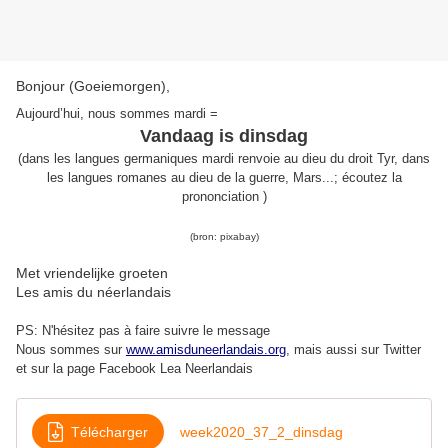
Bonjour (Goeiemorgen),
Aujourd’hui, nous sommes mardi =
Vandaag is dinsdag
(
dans les langues germaniques mardi renvoie
au dieu du droit
Tyr, dans
les langues romanes
au dieu de la guerre, Mars
...
; é
coutez la
prononciation )
(bron:
pixabay
)
Met vriendelijke groeten
Les amis du néerlandais
PS: N'hésitez pas à faire suivre le message
Nous sommes sur
www.amisduneerlandais.org
, mais aussi s
ur Twitter
et sur la page Facebook Lea Neerlandais
Télécharger
week2020_37_2_dinsdag