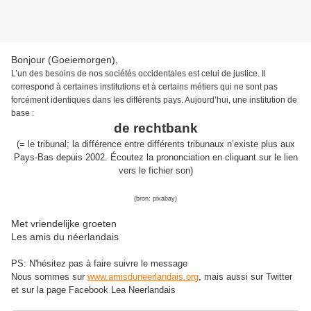
Bonjour (Goeiemorgen),
L’un des besoins de nos sociétés occidentales est celui de justice. Il
correspond à certaines institutions et à certains métiers qui ne sont pas
forcément identiques dans les différents pays.
Aujourd’hui,
une institution de
base
:
de rechtbank
(
= le tribunal; la différence entre différents tribunaux n’existe plus aux
Pays-Bas depuis 2002
.
É
coutez la prononciation
en cliquant sur
l
e lien
vers le fichier son
)
(bron:
pixabay
)
Met vriendelijke groeten
Les amis du néerlandais
PS: N'hésitez pas à faire suivre le message
Nous sommes sur
www.amisduneerlandais.org
, mais aussi s
ur Twitter
et sur la page Facebook Lea Neerlandais