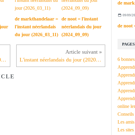
09/09/2
de markthandelaar =
de noot = l'instant
jour
l'instant néerlandais
néerlandais du jour
du jour (2026_03_11)
(2024_09_09)
PAGES
6 bonnes 
L'instant néerlandais du jour (2020_12_01): de rechtbank
L'instant néerlandais du jour (2020_12_03): de Hoge Raad
Apprendr
Apprendre
ICLE
Apprendre
Apprendre
Apprendr
online le
Conseils 
Les amis
Les sites