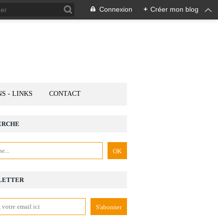
Connexion
+
Créer mon blog
NS - LINKS
CONTACT
ERCHE
LETTER