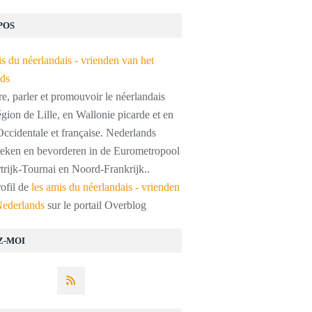
POS
, parler et promouvoir le néerlandais
égion de Lille, en Wallonie picarde et en
ccidentale et française. Nederlands
preken en bevorderen in de Eurometropool
trijk-Tournai en Noord-Frankrijk..
rofil de
les amis du néerlandais - vrienden
Nederlands
sur le portail Overblog
Z-MOI