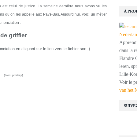
 est celui de justice.
La semaine dernière nous avons vu les
À PRO
 tels qu’on les appelle aux Pays-Bas.
A
ujourd’hui, voici un métier
ononciation :
de griffier
Apprendre
onciation
en cliquant sur
l
e lien
vers le fichier son:
)
dans la r
Flandre O
leren, s
Lille-Kor
(bron:
pixabay
)
Voir le p
van het 
SUIVE