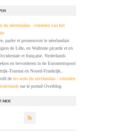
POS
, parler et promouvoir le néerlandais
égion de Lille, en Wallonie picarde et en
ccidentale et française. Nederlands
preken en bevorderen in de Eurometropool
trijk-Tournai en Noord-Frankrijk..
rofil de
les amis du néerlandais - vrienden
Nederlands
sur le portail Overblog
Z-MOI