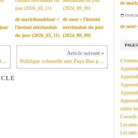
09/09/2
de markthandelaar =
de noot = l'instant
jour
l'instant néerlandais
néerlandais du jour
du jour (2026_03_11)
(2024_09_09)
PAGES
6 bonnes 
L'instant néerlandais du jour (2020_12_09): de advocaat
Politique culturelle aux Pays-Bas pendant la crise du Covid
Apprendr
Apprendre
ICLE
Apprendre
Apprendre
Apprendr
online le
Conseils 
Les amis
Les sites