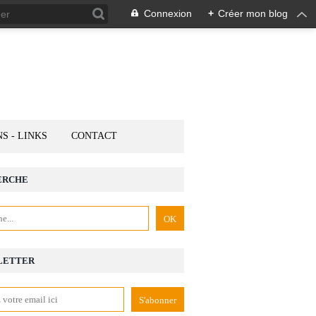
Connexion
+
Créer mon blog
NS - LINKS
CONTACT
ERCHE
LETTER