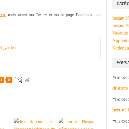
CATÉG
org
, mais aussi s
ur Twitter et sur la page Facebook Lea
Instant 
Instant N
Vacature
Apprenti
_griffier
Nederlan
VOUS 
03/06/2
st
0
02/06/2
11/03/2