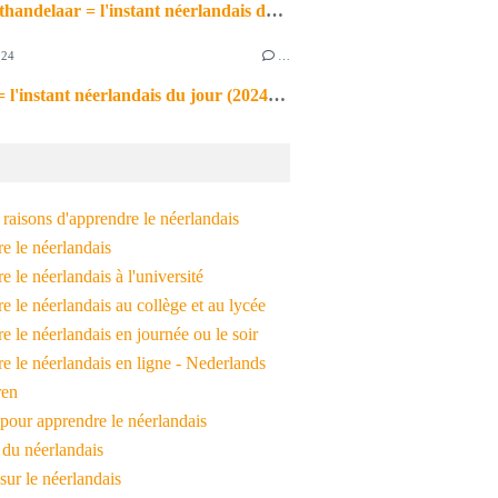
de markthandelaar = l'instant néerlandais du jour (2026_03_11)
024
…
de noot = l'instant néerlandais du jour (2024_09_09)
raisons d'apprendre le néerlandais
e le néerlandais
 le néerlandais à l'université
 le néerlandais au collège et au lycée
 le néerlandais en journée ou le soir
e le néerlandais en ligne - Nederlands
ren
pour apprendre le néerlandais
 du néerlandais
 sur le néerlandais