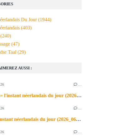
ORIES
Néerlandais Du Jour
(1944)
éerlandais
(403)
(240)
ssage
(47)
dse Taal
(29)
AIMEREZ AUSSI :
026
…
de airco = l'instant néerlandais du jour (2026_06_03)
026
…
heet = l'instant néerlandais du jour (2026_06_02)
026
…