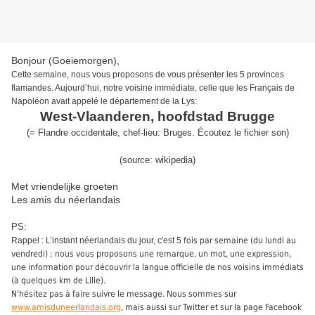
Bonjour (Goeiemorgen),
Cette semaine, nous vous proposons de vous présenter les 5 provinces
flamandes. Aujourd’hui, notre voisine immédiate, celle que les Français de
Napoléon avait appelé le département de la Lys
:
West-Vlaanderen, hoofdstad Brugge
(
= Flandre occidentale, chef-lieu: Bruges
.
É
coutez le fichier son
)
(source:
wikipedia
)
Met vriendelijke groeten
Les amis du néerlandais
PS:
Rappel : L’instant néerlandais du jour, c'est 5
fois par semaine (du lundi au
vendredi) ; nous vous proposons une remarque, un mot, une expression,
une information pour découvrir la langue officielle de nos voisins immédiats
(à quelques km de Lille).
N'hésitez pas à faire suivre le message. Nous sommes sur
www.amisduneerlandais.org
, mais aussi sur Twitter et sur la page Facebook