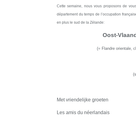
Cette semaine, nous vous proposons de vous 
département du temps de l’occupation française
en plus le sud de la Z
é
land
e
:
Oost-Vlaand
(
= Flandre o
r
ientale, c
(
Met vriendelijke groeten
Les amis du néerlandais