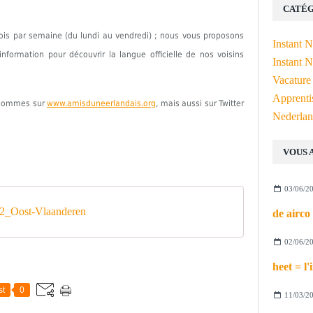
CATÉG
fois par semaine (du lundi au vendredi) ; nous vous proposons
Instant 
formation pour découvrir la langue officielle de nos voisins
Instant N
Vacature
Apprenti
s sommes sur
www.amisduneerlandais.org
, mais aussi sur Twitter
Nederlan
VOUS 
03/06/2
2_Oost-Vlaanderen
02/06/2
st
0
11/03/2