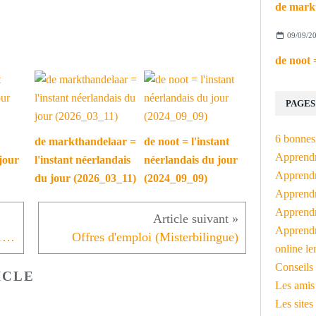
09/09/2
PAGES
6 bonnes 
de markthandelaar =
de noot = l'instant
Apprendr
jour
l'instant néerlandais
néerlandais du jour
Apprendre
du jour (2026_03_11)
(2024_09_09)
Apprendre
Apprendre
Apprendr
L'instant néerlandais du jour (2021_01_25): West-Vlaanderen
Offres d'emploi (Misterbilingue)
online le
Conseils 
ICLE
Les amis
Les sites