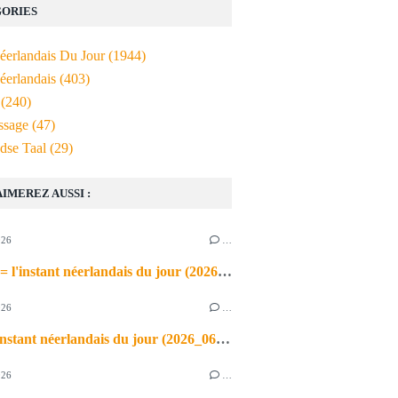
ORIES
Néerlandais Du Jour
(1944)
éerlandais
(403)
(240)
ssage
(47)
dse Taal
(29)
AIMEREZ AUSSI :
026
…
de airco = l'instant néerlandais du jour (2026_06_03)
026
…
heet = l'instant néerlandais du jour (2026_06_02)
026
…