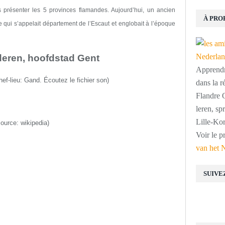
présenter les 5 provinces flamandes. Aujourd’hui,
un ancien
À PRO
 qui s’appelait
département de l’
Escaut
et englobait
à l’époque
eren, hoofdstad Gent
Apprendre
hef-lieu:
Gand
.
É
coutez le fichier son
)
dans la r
Flandre O
leren, s
Lille-Kor
source:
wikipedia
)
Voir le p
van het 
SUIVE