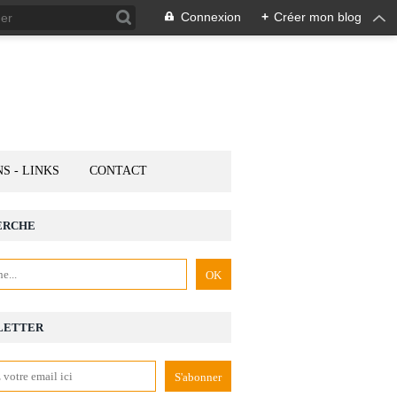
Connexion
+
Créer mon blog
NS - LINKS
CONTACT
ERCHE
LETTER