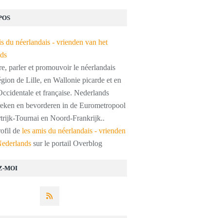
POS
, parler et promouvoir le néerlandais
égion de Lille, en Wallonie picarde et en
ccidentale et française. Nederlands
preken en bevorderen in de Eurometropool
trijk-Tournai en Noord-Frankrijk..
rofil de
les amis du néerlandais - vrienden
Nederlands
sur le portail Overblog
Z-MOI