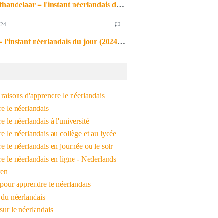
de markthandelaar = l'instant néerlandais du jour (2026_03_11)
024
…
de noot = l'instant néerlandais du jour (2024_09_09)
raisons d'apprendre le néerlandais
e le néerlandais
 le néerlandais à l'université
 le néerlandais au collège et au lycée
 le néerlandais en journée ou le soir
e le néerlandais en ligne - Nederlands
ren
pour apprendre le néerlandais
 du néerlandais
 sur le néerlandais