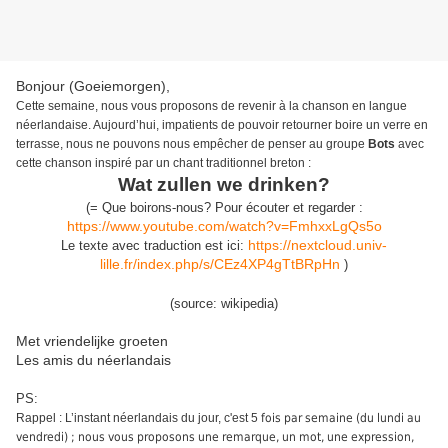
Bonjour (Goeiemorgen),
Cette semaine, nous vous proposons d
e revenir à la chanson en langue
néerlandaise.
Aujourd’hui, impatients de pouvoir retourner boire un verre en
terrasse, nous ne pouvons nous empêcher de penser au groupe
Bots
avec
cette chanson inspiré par un chant traditionnel breton :
Wat zullen we drinken?
(
=
Que boirons-nous?
P
our écouter
et regarder
:
https://www.youtube.com/watch?v=FmhxxLgQs5o
https://nextcloud.univ-
Le texte avec traduction est ici:
lille.fr/index.php/s/CEz4XP4gTtBRpHn
)
(source:
wikipedia
)
Met vriendelijke groeten
Les amis du néerlandais
PS:
Rappel : L’instant néerlandais du jour, c'est 5
fois par semaine (du lundi au
vendredi) ; nous vous proposons une remarque, un mot, une expression,