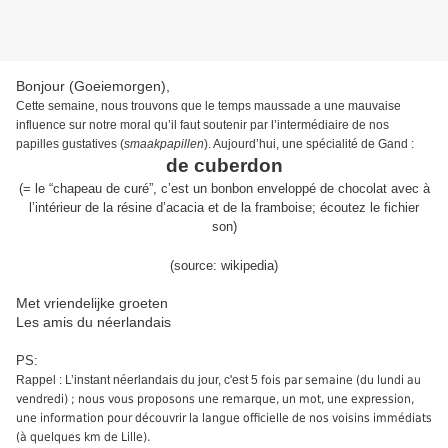
Bonjour (Goeiemorgen),
Cette semaine, nous
trouvons que le temps maussade a une mauvais
e
influence sur notre moral qu’il faut soutenir par l’intermédiaire de nos
papilles gustatives
(
smaakpapillen
)
.
Aujourd’hui, une spécialité de Gand :
de cuberdon
(
=
le
“
chapeau de curé”, c’est un bonbon enveloppé de chocolat avec à
l’intérieur de la résine d’acacia et de la framboise
;
écoutez le
fichier
son
)
(source:
wikipedia
)
Met vriendelijke groeten
Les amis du néerlandais
PS:
Rappel : L’instant néerlandais du jour, c'est 5
fois par semaine (du lundi au
vendredi) ; nous vous proposons une remarque, un mot, une expression,
une information pour découvrir la langue officielle de nos voisins immédiats
(à quelques km de Lille).