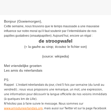
Bonjour (Goeiemorgen),
Cette semaine, nous
trouvons que le temps maussade a une mauvais
e
influence sur notre moral qu’il faut soutenir par l’intermédiaire de nos
papilles gustatives
(
smaakpapillen
)
.
Aujourd’hui,
encore un régal
:
de stroopwafel
(
=
l
a gaufre au sirop
;
écoute
z
le
fichier son
)
(source:
wikipedia
)
Met vriendelijke groeten
Les amis du néerlandais
PS:
Rappel : L’instant néerlandais du jour, c'est 5
fois par semaine (du lundi au
vendredi) ; nous vous proposons une remarque, un mot, une expression,
une information pour découvrir la langue officielle de nos voisins immédiats
(à quelques km de Lille).
N'hésitez pas à faire suivre le message. Nous sommes sur
www.amisduneerlandais.org
, mais aussi sur Twitter et sur la page Facebook