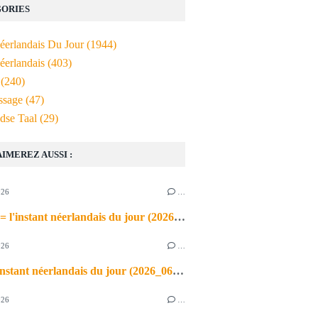
ORIES
Néerlandais Du Jour
(1944)
éerlandais
(403)
(240)
ssage
(47)
dse Taal
(29)
AIMEREZ AUSSI :
026
…
de airco = l'instant néerlandais du jour (2026_06_03)
026
…
heet = l'instant néerlandais du jour (2026_06_02)
026
…