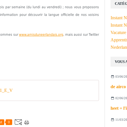
CATÉG
fois par semaine (du lundi au vendredi) ; nous vous proposons
formation pour découvrir la langue officielle de nos voisins
Instant 
Instant N
Vacature
s sommes sur
www.amisduneerlandais.org
, mais aussi sur Twitter
Apprenti
Nederlan
VOUS 
03/06/2
_1_E_V
02/06/2
11/03/2
st
0