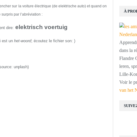
cher sur la voiture électrique (
de elektrische auto
) et quand on
À PRO
surpris par l’abréviation :
elektrisch voertuig
nt dire:
i est un
het-woord
; écoutez
le fichier son: )
Apprendre
dans la r
Flandre O
leren, s
(source:
unplash
)
Lille-Kor
Voir le p
van het 
SUIVE