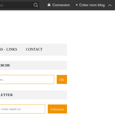
Connexion
+
Créer mon blog
NS - LINKS
CONTACT
ERCHE
LETTER