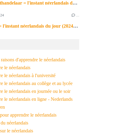
de markthandelaar = l'instant néerlandais du jour (2026_03_11)
024
…
de noot = l'instant néerlandais du jour (2024_09_09)
raisons d'apprendre le néerlandais
e le néerlandais
 le néerlandais à l'université
 le néerlandais au collège et au lycée
 le néerlandais en journée ou le soir
e le néerlandais en ligne - Nederlands
ren
pour apprendre le néerlandais
 du néerlandais
 sur le néerlandais