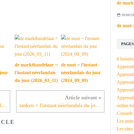
09/09/2
PAGES
6 bonnes 
de markthandelaar =
de noot = l'instant
Apprendr
jour
l'instant néerlandais
néerlandais du jour
Apprendre
du jour (2026_03_11)
(2024_09_09)
Apprendre
Apprendre
Apprendr
Alles wordt duurder = instant néerlandais du jour (2022_09_02)
tanken = l'instant néerlandais du jour (2022_09_06)
online le
Conseils 
Les amis
ICLE
Les sites