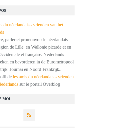
POS
, parler et promouvoir le néerlandais
égion de Lille, en Wallonie picarde et en
ccidentale et française. Nederlands
preken en bevorderen in de Eurometropool
trijk-Tournai en Noord-Frankrijk..
rofil de
les amis du néerlandais - vrienden
Nederlands
sur le portail Overblog
Z-MOI