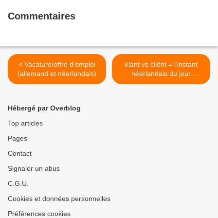
Commentaires
< Vacature/offre d'emploi
klant vs cliënt = l'instant
(allemand et néerlandais)
néerlandais du jour
(2022_10_18) >
Hébergé par Overblog
Top articles
Pages
Contact
Signaler un abus
C.G.U.
Cookies et données personnelles
Préférences cookies